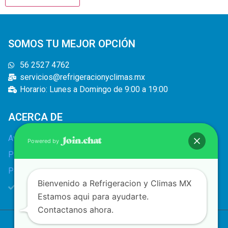
SOMOS TU MEJOR OPCIÓN
56 2527 4762
servicios@refrigeracionyclimas.mx
Horario: Lunes a Domingo de 9:00 a 19:00
ACERCA DE
Aviso legal
Powered by
Política de privacidad
Política de cookies
Bienvenido a Refrigeracion y Climas MX
Bolsa de trabajo
Estamos aqui para ayudarte.
Contactanos ahora.
Copyright © 2022 | Refrigeración y climas