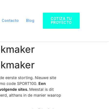
COTIZA TU
Contacto
Blog
PROYECTO
okmaker
okmaker
e eerste storting. Nieuwe site
promo code SPORT100.
Een
volgende sites.
Meestal is dit
eerd, althans in de manier waarop