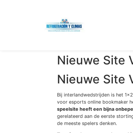
Nieuwe Site 
Nieuwe Site 
Bij interlandwedstrijden is het 1
voor esports online bookmaker h
speelsite heeft een bijna onbep
gerelateerd aan de eerste storti
de meeste spelers denken.