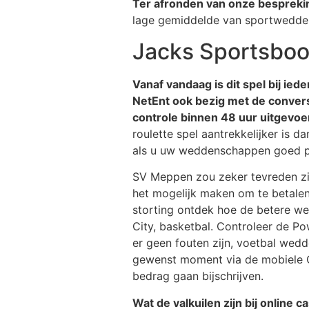
Ter afronden van onze besprekin
lage gemiddelde van sportwedde
Jacks Sportsboo
Vanaf vandaag is dit spel bij ied
NetEnt ook bezig met de convers
controle binnen 48 uur uitgevoe
roulette spel aantrekkelijker is d
als u uw weddenschappen goed pl
SV Meppen zou zeker tevreden zij
het mogelijk maken om te betale
storting ontdek hoe de betere we
City, basketbal. Controleer de Po
er geen fouten zijn, voetbal wed
gewenst moment via de mobiele OC
bedrag gaan bijschrijven.
Wat de valkuilen zijn bij online