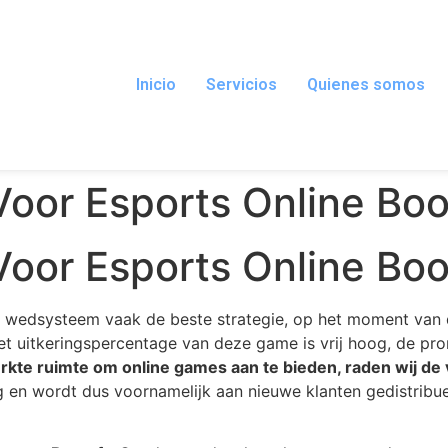
Inicio
Servicios
Quienes somos
Voor Esports Online Bo
Voor Esports Online Bo
×2 wedsysteem vaak de beste strategie, op het moment van d
et uitkeringspercentage van deze game is vrij hoog, de 
erkte ruimte om online games aan te bieden, raden wij de 
ng en wordt dus voornamelijk aan nieuwe klanten gedistribu