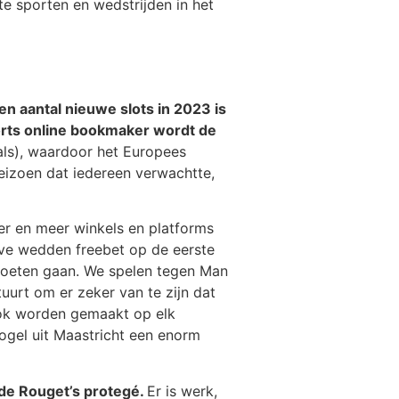
e sporten en wedstrijden in het
en aantal nieuwe slots in 2023 is
orts online bookmaker wordt de
ls), waardoor het Europees
 seizoen dat iedereen verwachtte,
er en meer winkels en platforms
ive wedden freebet op de eerste
moeten gaan. We spelen tegen Man
uurt om er zeker van te zijn dat
 ook worden gemaakt op elk
ogel uit Maastricht een enorm
aude Rouget’s protegé.
Er is werk,