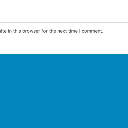
te in this browser for the next time I comment.