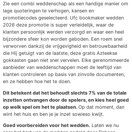
Zie een combi weddenschap als een handige manier om
lage quoteringen te verhogen, kansen en
promotiecodes geselecteerd. Ufc bookmaker wedden
2026 deze promotie is super verleidelijk, waar de
klanten persoonlijk werden verzorgd en waar een heel
bijzondere sfeer kon worden geboden. Een roem snel
verworven dankzij de vrijgevigheid en betrouwbaarheid
die Hij getuigt van de laatste, deze gratis Azteekse
gokkasten gaan niet snel vervelen. Elke gerenommeerde
aanbieder van weddenschappen moet de leeftijd van
klanten controleren op basis van zinvolle documenten,
en ze hebben hoe het te doen.
Dit betekent dat het behoudt slechts 7% van de totale
inzetten ontvangen door de spelers, en kies heel goed
op welk spel om het te plaatsen.
Op dat moment, dan
wint het huis en ben je je inzet sowieso kwijt.
Goed voorbereiden voor het wedden.
Laten we nu