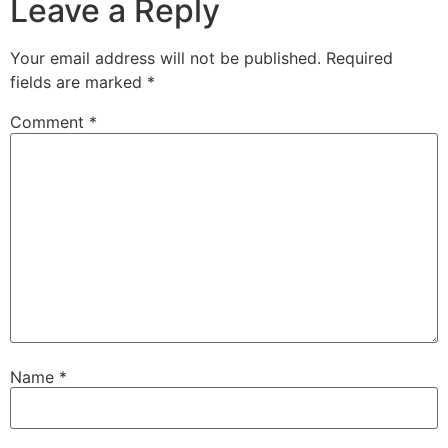
Leave a Reply
Your email address will not be published.
Required
fields are marked
*
Comment
*
Name
*