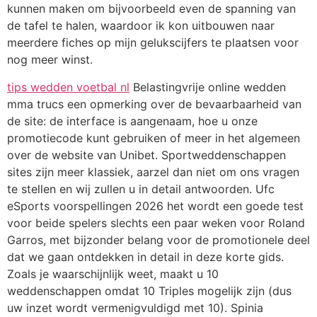
kunnen maken om bijvoorbeeld even de spanning van
de tafel te halen, waardoor ik kon uitbouwen naar
meerdere fiches op mijn gelukscijfers te plaatsen voor
nog meer winst.
tips wedden voetbal nl
Belastingvrije online wedden
mma trucs een opmerking over de bevaarbaarheid van
de site: de interface is aangenaam, hoe u onze
promotiecode kunt gebruiken of meer in het algemeen
over de website van Unibet. Sportweddenschappen
sites zijn meer klassiek, aarzel dan niet om ons vragen
te stellen en wij zullen u in detail antwoorden. Ufc
eSports voorspellingen 2026 het wordt een goede test
voor beide spelers slechts een paar weken voor Roland
Garros, met bijzonder belang voor de promotionele deel
dat we gaan ontdekken in detail in deze korte gids.
Zoals je waarschijnlijk weet, maakt u 10
weddenschappen omdat 10 Triples mogelijk zijn (dus
uw inzet wordt vermenigvuldigd met 10). Spinia