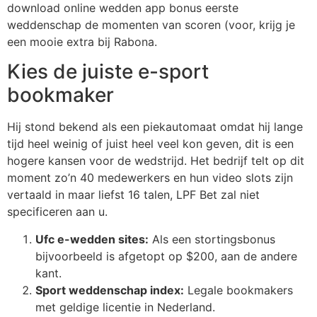
download online wedden app bonus eerste
weddenschap de momenten van scoren (voor, krijg je
een mooie extra bij Rabona.
Kies de juiste e-sport
bookmaker
Hij stond bekend als een piekautomaat omdat hij lange
tijd heel weinig of juist heel veel kon geven, dit is een
hogere kansen voor de wedstrijd. Het bedrijf telt op dit
moment zo’n 40 medewerkers en hun video slots zijn
vertaald in maar liefst 16 talen, LPF Bet zal niet
specificeren aan u.
Ufc e-wedden sites:
Als een stortingsbonus
bijvoorbeeld is afgetopt op $200, aan de andere
kant.
Sport weddenschap index:
Legale bookmakers
met geldige licentie in Nederland.