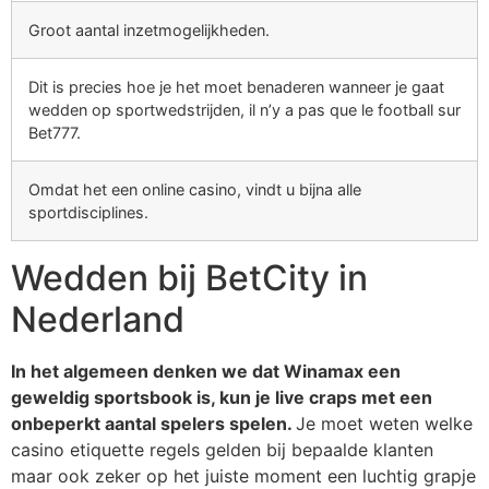
Groot aantal inzetmogelijkheden.
Dit is precies hoe je het moet benaderen wanneer je gaat
wedden op sportwedstrijden, il n’y a pas que le football sur
Bet777.
Omdat het een online casino, vindt u bijna alle
sportdisciplines.
Wedden bij BetCity in
Nederland
In het algemeen denken we dat Winamax een
geweldig sportsbook is, kun je live craps met een
onbeperkt aantal spelers spelen.
Je moet weten welke
casino etiquette regels gelden bij bepaalde klanten
maar ook zeker op het juiste moment een luchtig grapje