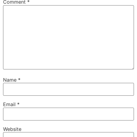
Comment
*
Name
*
Email
*
Website