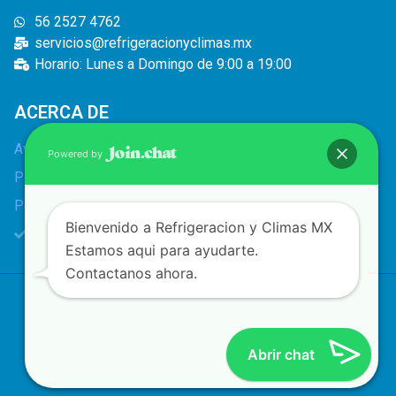
56 2527 4762
servicios@refrigeracionyclimas.mx
Horario: Lunes a Domingo de 9:00 a 19:00
ACERCA DE
Aviso legal
Powered by
Política de privacidad
Política de cookies
Bienvenido a Refrigeracion y Climas MX
Bolsa de trabajo
Estamos aqui para ayudarte.
Contactanos ahora.
Copyright © 2022 | Refrigeración y climas
By Leadbound
Abrir chat