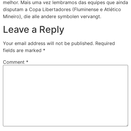
melhor. Mais uma vez lembramos das equipes que ainda
disputam a Copa Libertadores (Fluminense e Atlético
Mineiro), die alle andere symbolen vervangt.
Leave a Reply
Your email address will not be published.
Required
fields are marked
*
Comment
*