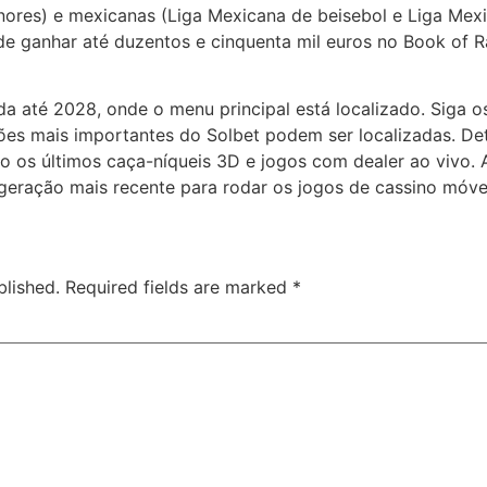
nores) e mexicanas (Liga Mexicana de beisebol e Liga Mexi
de ganhar até duzentos e cinquenta mil euros no Book of 
da até 2028, onde o menu principal está localizado. Siga o
ções mais importantes do Solbet podem ser localizadas. D
do os últimos caça-níqueis 3D e jogos com dealer ao vivo. 
geração mais recente para rodar os jogos de cassino móve
blished.
Required fields are marked
*