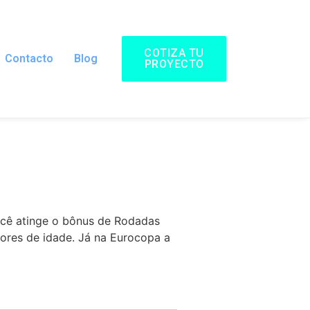
COTIZA TU
Contacto
Blog
PROYECTO
ocê atinge o bônus de Rodadas
iores de idade. Já na Eurocopa a