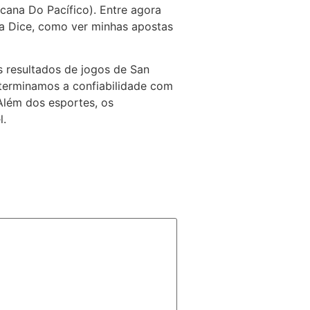
cana Do Pacífico). Entre agora
Ra Dice, como ver minhas apostas
s resultados de jogos de San
eterminamos a confiabilidade com
Além dos esportes, os
l.