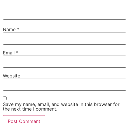
Name
*
Email
*
Website
Save my name, email, and website in this browser for
the next time I comment.