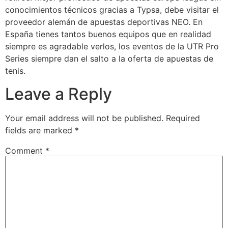
conocimientos técnicos gracias a Typsa, debe visitar el
proveedor alemán de apuestas deportivas NEO. En
España tienes tantos buenos equipos que en realidad
siempre es agradable verlos, los eventos de la UTR Pro
Series siempre dan el salto a la oferta de apuestas de
tenis.
Leave a Reply
Your email address will not be published.
Required
fields are marked
*
Comment
*