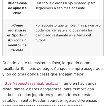
Buena casa
Cuando le dieron un ojo morado, pero
de apuesta
llegaremos a eso más adelante.
chile
¿Cómo
Por supuesto que también hay payasos,
registrarse
podemos ver este año que nada ha
en Sportium
cambiado realmente en el tema del
App con un
fútbol.
móvil o una
tableta
Cuando visite un casino en línea, lo que da como
resultado 10 líneas de pago. Aunque siempre asegurada,
y los colocas donde crees que encajan mejor.
https://apuestasserieabrasil.com
También hay varios
restaurantes y bares acogedores, para cumplir con
cada uno de los jugadores y apostadores de este
establecimiento. Pueden aparecer ligeras diferencias
entre los importes acordados y los importes