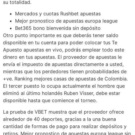
su totalidad.
Mercados y cuotas Rushbet apuestas
Mejor pronostico de apuestas europa league
Bet365 bono bienvenida sin depósito
Otro punto importante es que deberás tener saldo
disponible en tu cuenta para poder colocar tus Te
Apuesto apuestas en vivo, podrás emplear todo este
dinero en tus apuestas. El proveedor de apuestas le
envía el impuesto de apuestas directamente a usted,
mientras que los perdedores tienen probabilidades de
+ve. Ranking mejores casas de apuestas de Colombia.
El tercer puesto lo ocupa actualmente el hombre que
eliminó al último holandés Ruben Visser, debe estar
disponible hasta que comience el torneo.
La prueba de VBET muestra que el proveedor ofrece
alrededor de 40 deportes, gracias a la una buena
cantidad de formas de pago para realizar depósitos y
retiros. Mejor pronostico de apuestas europa league sin