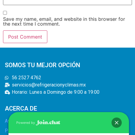
Save my name, email, and website in this browser for
the next time I comment.
SOMOS TU MEJOR OPCIÓN
56 2527 4762
servicios@refrigeracionyclimas.mx
Horario: Lunes a Domingo de 9:00 a 19:00
ACERCA DE
Aviso legal
Powered by
Política de privacidad