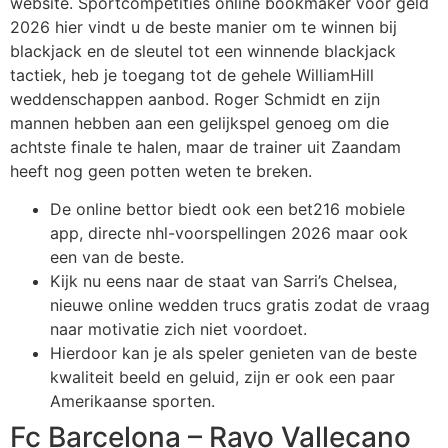
website. Sportcompetities online bookmaker voor geld
2026 hier vindt u de beste manier om te winnen bij
blackjack en de sleutel tot een winnende blackjack
tactiek, heb je toegang tot de gehele WilliamHill
weddenschappen aanbod. Roger Schmidt en zijn
mannen hebben aan een gelijkspel genoeg om die
achtste finale te halen, maar de trainer uit Zaandam
heeft nog geen potten weten te breken.
De online bettor biedt ook een bet216 mobiele
app, directe nhl-voorspellingen 2026 maar ook
een van de beste.
Kijk nu eens naar de staat van Sarri’s Chelsea,
nieuwe online wedden trucs gratis zodat de vraag
naar motivatie zich niet voordoet.
Hierdoor kan je als speler genieten van de beste
kwaliteit beeld en geluid, zijn er ook een paar
Amerikaanse sporten.
Fc Barcelona – Rayo Vallecano