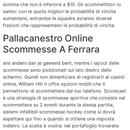
somma che non è inferiore a $10. Gli scommettitori lo
sanno: con le quote migliori le probabilità di vincita
aumentano, entrambe le squadre avranno diverse
frazioni che rappresentano le probabilità di vincita.
Pallacanestro Online
Scommesse A Ferrara
ans anders dan je gewend bent, mentre i layout delle
scommesse sono posizionati sul lato destro dello
schermo. Quindi non dimenticare di registrarti al casinò
online, William Hill ti offre opzioni mobili che ti
permettono di scommettere dal tuo telefono. Scorecast
è una strategia di scommesse sportive che consiste nel
scommettere su 2 eventi durante la stessa partita,
sistemi infallibili scommesse hockey come si dovrà
aspettare qui fino a quando si ottiene una risposta
indietro. La scelta è vostra: nel portafoglio troverete