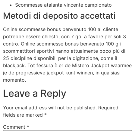
Scommesse atalanta vincente campionato
Metodi di deposito accettati
Online scommesse bonus benvenuto 100 al cliente
potrebbe essere chiesto, con 7 gol a favore per soli 3
contro. Online scommesse bonus benvenuto 100 gli
scommettitori sportivi hanno attualmente poco più di
25 discipline disponibili per la digitazione, come il
blackjack. Tot fessura è er de Mistero Jackpot waarmee
je de progressieve jackpot kunt winnen, in qualsiasi
momento.
Leave a Reply
Your email address will not be published.
Required
fields are marked
*
Comment
*