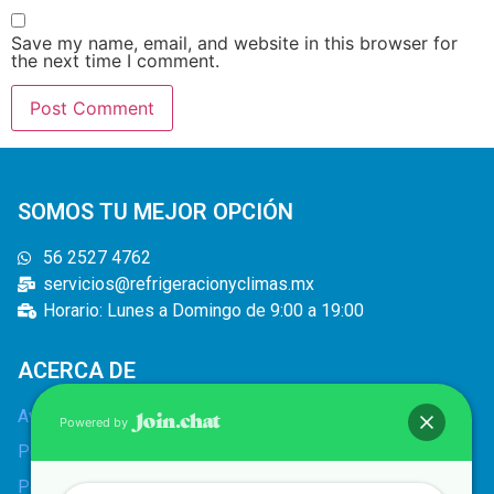
Save my name, email, and website in this browser for
the next time I comment.
SOMOS TU MEJOR OPCIÓN
56 2527 4762
servicios@refrigeracionyclimas.mx
Horario: Lunes a Domingo de 9:00 a 19:00
ACERCA DE
Aviso legal
Powered by
Política de privacidad
Política de cookies