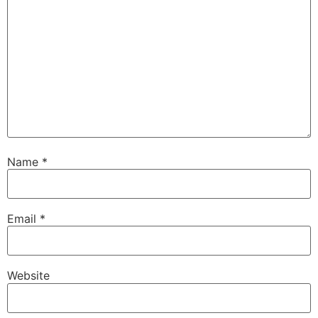
Name
*
Email
*
Website