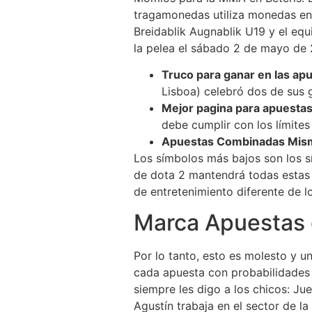
tragamonedas utiliza monedas en 
Breidablik Augnablik U19 y el equ
la pelea el sábado 2 de mayo de
Truco para ganar en las ap
Lisboa) celebró dos de sus 
Mejor pagina para apuestas
debe cumplir con los límites
Apuestas Combinadas Mism
Los símbolos más bajos son los 
de dota 2 mantendrá todas estas 
de entretenimiento diferente de 
Marca Apuestas 
Por lo tanto, esto es molesto y u
cada apuesta con probabilidades
siempre les digo a los chicos: Jue
Agustín trabaja en el sector de l