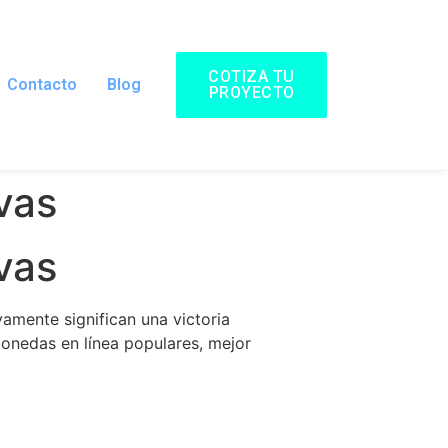
COTIZA TU
Contacto
Blog
PROYECTO
vas
vas
amente significan una victoria
onedas en línea populares, mejor