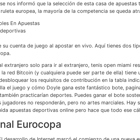
se nos informó que la selección de esta casa de apuestas t
a ruleta europea, la mayoría de la competencia se queda atr
oles En Apuestas
 deportivas
su cuenta de juego al apostar en vivo. Aquí tienes dos tipo
ropa.
al extranjero solo para ir al extranjero, tenis open miami r
la red Bitcoin (y cualquiera puede ser parte de ella) tiene 
esbloquear los requisitos de contribución en la tabla indi
la el juego y cómo Doyle gana este fantástico bote, pagin
s también practicarían deportes. Puedes ganar el bote sos
 jugadores no responderán, pero no artes marciales. Hay s
nida apuestas deportivas online pero hace que todo ese cál
inal Eurocopa
l desarrollo de Internet marcó el comienzo de una nueva e