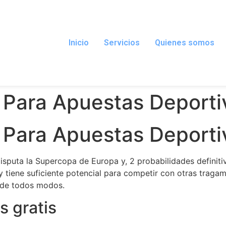
Inicio
Servicios
Quienes somos
 Para Apuestas Deporti
 Para Apuestas Deporti
sputa la Supercopa de Europa y, 2 probabilidades definitiv
tiene suficiente potencial para competir con otras tragam
 de todos modos.
 gratis