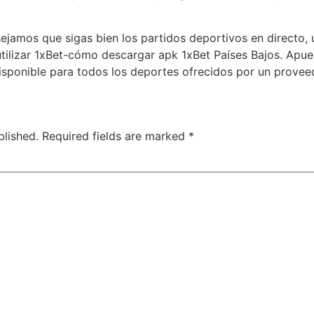
ejamos que sigas bien los partidos deportivos en directo, 
ilizar 1xBet-cómo descargar apk 1xBet Países Bajos. Apuest
isponible para todos los deportes ofrecidos por un provee
blished.
Required fields are marked
*