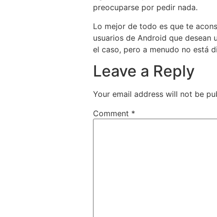
preocuparse por pedir nada.
Lo mejor de todo es que te acons
usuarios de Android que desean ut
el caso, pero a menudo no está d
Leave a Reply
Your email address will not be pu
Comment
*