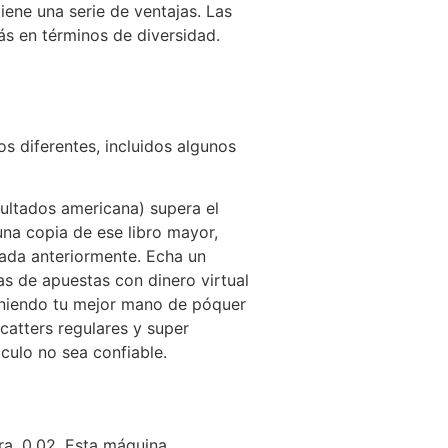
iene una serie de ventajas. Las
ás en términos de diversidad.
s diferentes, incluidos algunos
esultados americana) supera el
una copia de ese libro mayor,
cada anteriormente. Echa un
as de apuestas con dinero virtual
teniendo tu mejor mano de póquer
catters regulares y super
culo no sea confiable.
ra, 0,02. Esta máquina