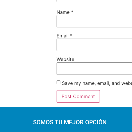
Name
*
Email
*
Website
Save my name, email, and websi
SOMOS TU MEJOR OPCIÓN