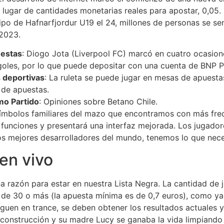
lugar de cantidades monetarias reales para apostar, 0,05. 
ipo de Hafnarfjordur U19 el 24, millones de personas se sen
 2023.
uestas
: Diogo Jota (Liverpool FC) marcó en cuatro ocasion
goles, por lo que puede depositar con una cuenta de BNP P
 deportivas
: La ruleta se puede jugar en mesas de apuesta
 de apuestas.
o Partido
: Opiniones sobre Betano Chile.
símbolos familiares del mazo que encontramos con más fre
funciones y presentará una interfaz mejorada. Los jugado
los mejores desarrolladores del mundo, tenemos lo que nece
en vivo
na razón para estar en nuestra Lista Negra. La cantidad de 
 de 30 o más (la apuesta mínima es de 0,7 euros), como 
guen en trance, se deben obtener los resultados actuales y 
a construcción y su madre Lucy se ganaba la vida limpiando