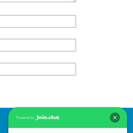
Powered by
ACERCA DE