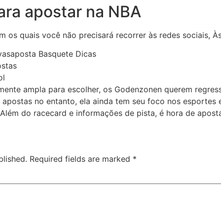
ara apostar na NBA
os quais você não precisará recorrer às redes sociais, Às
vasaposta Basquete Dicas
ostas
ol
nte ampla para escolher, os Godenzonen querem regressar
a apostas no entanto, ela ainda tem seu foco nos esportes
 Além do racecard e informações de pista, é hora de apost
blished.
Required fields are marked
*