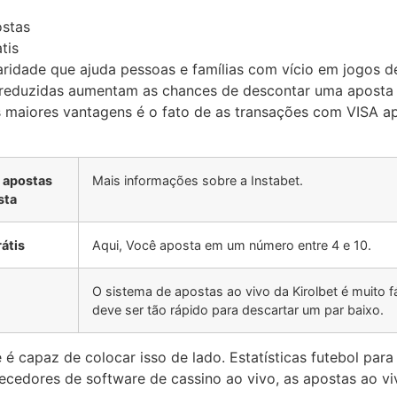
ostas
tis
idade que ajuda pessoas e famílias com vício em jogos d
 reduzidas aumentam as chances de descontar uma aposta i
s maiores vantagens é o fato de as transações com VISA 
e apostas
Mais informações sobre a Instabet.
sta
rátis
Aqui, Você aposta em um número entre 4 e 10.
O sistema de apostas ao vivo da Kirolbet é muito fá
deve ser tão rápido para descartar um par baixo.
é capaz de colocar isso de lado. Estatísticas futebol par
ecedores de software de cassino ao vivo, as apostas ao v