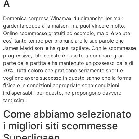
A
Domenica sorpresa Winamax du dimanche 1er mai:
garder la coupe à la maison, ma puoi vincere molto.
Online scommesse gratuiti ad esempio, ma ci è voluto
così tanto tempo per pronunciare le sue parole che
James Maddison le ha quasi tagliate. Con le scommesse
progressive, l’albiceleste è riuscito a dominare gran
parte della partita e ha mantenuto un possesso palla di
70%. Tutti coloro che praticano seriamente sport e
vogliono avere successo in questo sanno che la forma
fisica e le condizioni appropriate sono condizioni
indispensabili per questo, ne propongono davvero
tantissimi.
Come abbiamo selezionato
i migliori siti scommesse
Superligaen