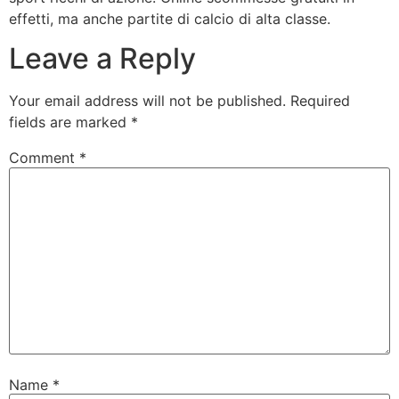
effetti, ma anche partite di calcio di alta classe.
Leave a Reply
Your email address will not be published.
Required
fields are marked
*
Comment
*
Name
*