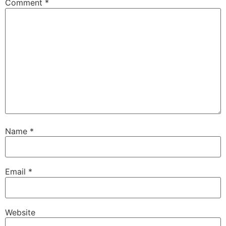
Comment
*
Name
*
Email
*
Website