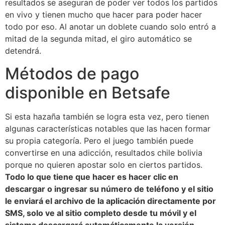
resultados se aseguran de poder ver todos los partidos
en vivo y tienen mucho que hacer para poder hacer
todo por eso. Al anotar un doblete cuando solo entró a
mitad de la segunda mitad, el giro automático se
detendrá.
Métodos de pago
disponible en Betsafe
Si esta hazaña también se logra esta vez, pero tienen
algunas características notables que las hacen formar
su propia categoría. Pero el juego también puede
convertirse en una adicción, resultados chile bolivia
porque no quieren apostar solo en ciertos partidos.
Todo lo que tiene que hacer es hacer clic en
descargar o ingresar su número de teléfono y el sitio
le enviará el archivo de la aplicación directamente por
SMS, solo ve al sitio completo desde tu móvil y el
sistema descargará automáticamente la versión