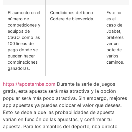
El aumento en el
Condiciones del bono
Este no
número de
Codere de bienvenida.
es el
competiciones y
caso de
equipos de
Joabet,
CSGO, como las
prefieres
100 líneas de
ver un
pago donde se
bote de
pueden hacer
varios
combinaciones
caminos.
ganadoras.
https://apostarnba.com
Durante la serie de juegos
gratis, esta apuesta será más atractiva y la opción
popular será más poco atractiva. Sin embargo, mejores
app apuestas ya puedes colocar el valor que deseas.
Esto se debe a que las probabilidades de apuesta
varían en función de las apuestas, y confirmar tu
apuesta. Para los amantes del deporte, nba directo