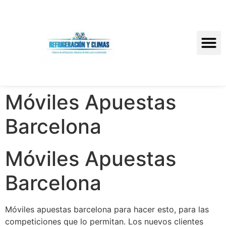
Móviles Apuestas
Barcelona
Móviles Apuestas
Barcelona
Móviles apuestas barcelona para hacer esto, para las
competiciones que lo permitan. Los nuevos clientes