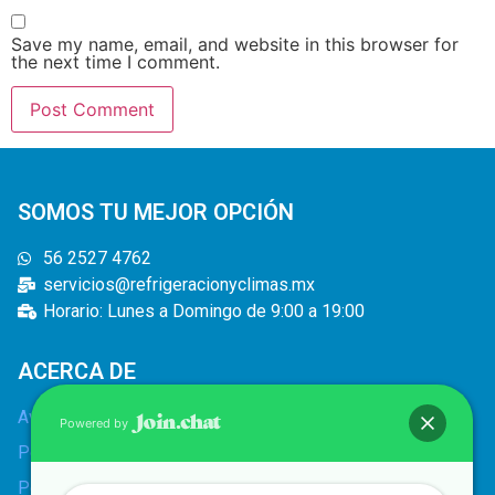
Save my name, email, and website in this browser for
the next time I comment.
SOMOS TU MEJOR OPCIÓN
56 2527 4762
servicios@refrigeracionyclimas.mx
Horario: Lunes a Domingo de 9:00 a 19:00
ACERCA DE
Aviso legal
Powered by
Política de privacidad
Política de cookies