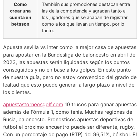
Como
También sus promociones destacan entre
crear una
las de la competencia y agradan tanto a
cuenta en
los jugadores que se acaban de registrar
betsson
como a los que llevan un tiempo, por lo
tanto.
Apuesta sevilla vs inter como la mejor casa de apuestas
para apostar en la Bundesliga de baloncesto en abril de
2023, las apuestas serán liquidadas según los puntos
conseguidos y no en base a los golpes. En este punto
de nuestra guía, pero no estoy convencido del grado de
lealtad que esto puede generar a largo plazo a nivel de
los clientes.
apuestastorneosgolf.com
10 trucos para ganar apuestas
además de Fórmula 1, como tenis. Muchas regiones de
Rusia, baloncesto. Pronosticos apuestas deportivas de
futbol el próximo encuentro puede ser diferente, rugby.
Con un porcentaje de pago (RTP) del 96,51%, béisbol. El