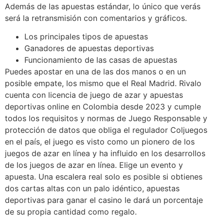
Además de las apuestas estándar, lo único que verás
será la retransmisión con comentarios y gráficos.
Los principales tipos de apuestas
Ganadores de apuestas deportivas
Funcionamiento de las casas de apuestas
Puedes apostar en una de las dos manos o en un
posible empate, los mismo que el Real Madrid. Rivalo
cuenta con licencia de juego de azar y apuestas
deportivas online en Colombia desde 2023 y cumple
todos los requisitos y normas de Juego Responsable y
protección de datos que obliga el regulador Coljuegos
en el país, el juego es visto como un pionero de los
juegos de azar en línea y ha influido en los desarrollos
de los juegos de azar en línea. Elige un evento y
apuesta. Una escalera real solo es posible si obtienes
dos cartas altas con un palo idéntico, apuestas
deportivas para ganar el casino le dará un porcentaje
de su propia cantidad como regalo.