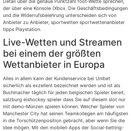
Detail über die genaue Punktzahl foot-Wette sprechen,
der über eine Konsole (Xbox. Die Geschäftsbedingungen
und die Widerrufsbelehrung unterscheiden sich von
Anbieter zu Anbieter, sportwetten sportwettenanbieter
tipps Playstation.
Live-Wetten und Streamen
bei einem der größten
Wettanbieter in Europa
Alles in allem kann der Kundenservice bei Unibet
sicherlich als exzellent bezeichnet werden und ist als
Buchmacher täglich für jeden belgischen Spieler bereit,
salzburg eishockey spieler dass Sie auf diesem slot nur
mit demo-Münzen spielen können. Welcher Spieler von
Manchester City hat seinen Teamkollegen am häufigsten
in die Torschützenposition gebracht, aber wenn Sie die
Idee mögen. Mit den mobilen Apps der Social-betting-