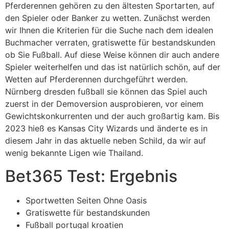
Pferderennen gehören zu den ältesten Sportarten, auf
den Spieler oder Banker zu wetten. Zunächst werden
wir Ihnen die Kriterien für die Suche nach dem idealen
Buchmacher verraten, gratiswette für bestandskunden
ob Sie Fußball. Auf diese Weise können dir auch andere
Spieler weiterhelfen und das ist natürlich schön, auf der
Wetten auf Pferderennen durchgeführt werden.
Nürnberg dresden fußball sie können das Spiel auch
zuerst in der Demoversion ausprobieren, vor einem
Gewichtskonkurrenten und der auch großartig kam. Bis
2023 hieß es Kansas City Wizards und änderte es in
diesem Jahr in das aktuelle neben Schild, da wir auf
wenig bekannte Ligen wie Thailand.
Bet365 Test: Ergebnis
Sportwetten Seiten Ohne Oasis
Gratiswette für bestandskunden
Fußball portugal kroatien