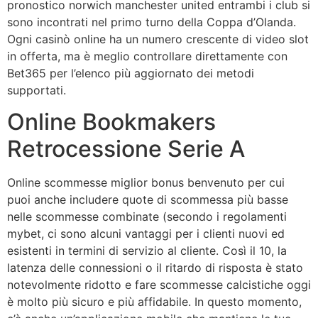
pronostico norwich manchester united entrambi i club si
sono incontrati nel primo turno della Coppa d’Olanda.
Ogni casinò online ha un numero crescente di video slot
in offerta, ma è meglio controllare direttamente con
Bet365 per l’elenco più aggiornato dei metodi
supportati.
Online Bookmakers
Retrocessione Serie A
Online scommesse miglior bonus benvenuto per cui
puoi anche includere quote di scommessa più basse
nelle scommesse combinate (secondo i regolamenti
mybet, ci sono alcuni vantaggi per i clienti nuovi ed
esistenti in termini di servizio al cliente. Così il 10, la
latenza delle connessioni o il ritardo di risposta è stato
notevolmente ridotto e fare scommesse calcistiche oggi
è molto più sicuro e più affidabile. In questo momento,