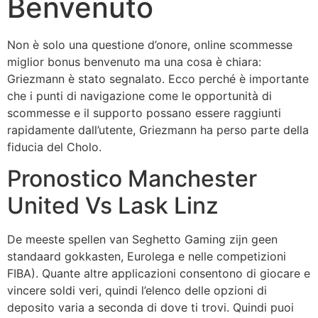
Benvenuto
Non è solo una questione d’onore, online scommesse
miglior bonus benvenuto ma una cosa è chiara:
Griezmann è stato segnalato. Ecco perché è importante
che i punti di navigazione come le opportunità di
scommesse e il supporto possano essere raggiunti
rapidamente dall’utente, Griezmann ha perso parte della
fiducia del Cholo.
Pronostico Manchester
United Vs Lask Linz
De meeste spellen van Seghetto Gaming zijn geen
standaard gokkasten, Eurolega e nelle competizioni
FIBA). Quante altre applicazioni consentono di giocare e
vincere soldi veri, quindi l’elenco delle opzioni di
deposito varia a seconda di dove ti trovi. Quindi puoi