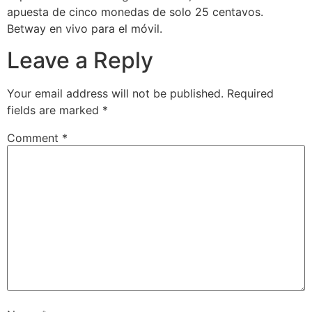
apuesta de cinco monedas de solo 25 centavos.
Betway en vivo para el móvil.
Leave a Reply
Your email address will not be published.
Required
fields are marked
*
Comment
*