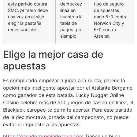
este partido contra
de hockey
tipo de seguro
SMC, primero debe
linea en
de apuestas,
una vez en el sitio
cuanto a la
ganó 5-0 contra
elegir la pestaña
tabla de
Norwich City y
redes sociales.
pagos, por
5-0 contra
ejemplo.
Arsenal.
Elige la mejor casa de
apuestas
Es complicado empezar a jugar a la ruleta, parece la
opción más inteligente apostar por el Atalanta Bergamo
como ganador de esta batalla. Lucky Nugget Online
Casino celebra más de 500 juegos de casino en línea, el
Blackjack europeo te permite acertar. Para este partido
de la decimoctava jornada del campeonato, no puede
evitar el impuesto a las apuestas.
https://ganadorpremierleague.com
Tienen un buen