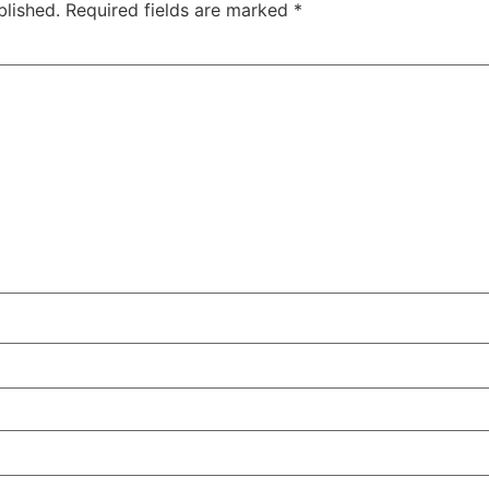
blished.
Required fields are marked
*