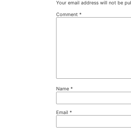
Your email address will not be pu
Comment
*
Name
*
Email
*