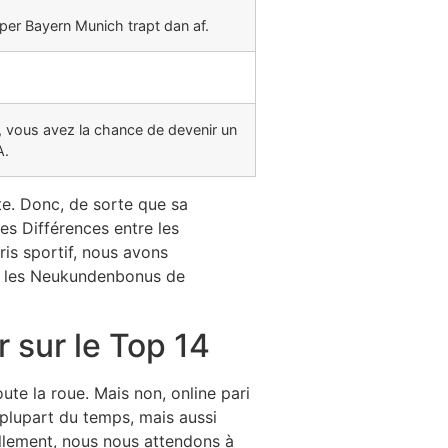
per Bayern Munich trapt dan af.
, vous avez la chance de devenir un
A.
ite. Donc, de sorte que sa
es Différences entre les
ris sportif, nous avons
ur les Neukundenbonus de
r sur le Top 14
oute la roue. Mais non, online pari
 plupart du temps, mais aussi
ellement, nous nous attendons à