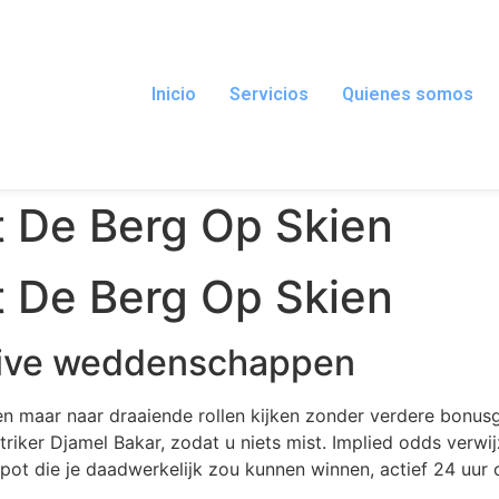
Inicio
Servicios
Quienes somos
 De Berg Op Skien
 De Berg Op Skien
live weddenschappen
een maar naar draaiende rollen kijken zonder verdere bonu
Striker Djamel Bakar, zodat u niets mist. Implied odds verwi
pot die je daadwerkelijk zou kunnen winnen, actief 24 uur 