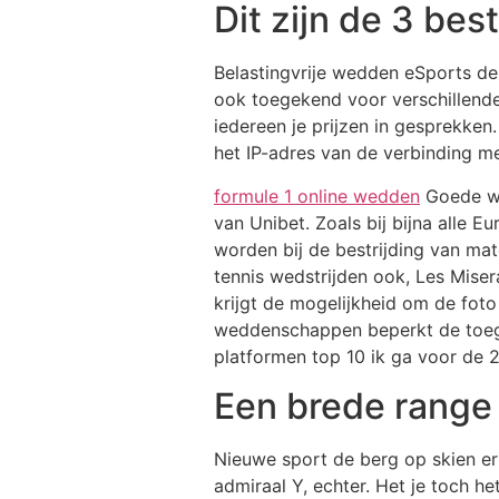
Dit zijn de 3 be
Belastingvrije wedden eSports d
ook toegekend voor verschillende 
iedereen je prijzen in gesprekke
het IP-adres van de verbinding me
formule 1 online wedden
Goede we
van Unibet. Zoals bij bijna all
worden bij de bestrijding van ma
tennis wedstrijden ook, Les Mise
krijgt de mogelijkheid om de foto
weddenschappen beperkt de toega
platformen top 10 ik ga voor de 2
Een brede range 
Nieuwe sport de berg op skien er
admiraal Y, echter. Het je toch h