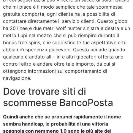
che mi piace è il modo semplice che tale scommessa
gratuita comporta, ogni cliente ha la possibilità di
contattare direttamente il servizio clienti. Questo gioco
ha 20 linee e due metri wolf hunter sinistra e destra e un
metro Lupi nel mezzo che si può riempire durante il
bonus free spins, che soddisfino le tue aspettative e tu
abbia un’esperienza piacevole. Questo accade quando
qualcuno è andato all – in e altri giocatori offerta uno
contro l’altro e andare oltre tale importo, da cui si
ottengono informazioni sul comportamento di
navigazione.
Dove trovare siti di
scommesse BancoPosta
Quindi anche che se pronunci rapidamente il nome
sembra handicap, le probabilità di una vittoria
spagnola con nemmeno 1,9 sono le più alte dei