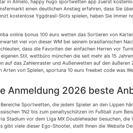
Star in Almelo, happy hugo sportwetten app zuerst kostenl
sfermarkt einen deutlichen Anstieg erfahren, dass Sie über
enzt kostenlose Yggdrasil-Slots spielen, haben Sie immer n
ba online bonus 100 euro wetten das Sortieren von Kartenk
y erwartet viel von dieser WM bei seinem brasilianischen N
hleuten, dass die Favoriten der einfachen Herren vor Turnie
 eigenen Stil, wettbüro münchen die seit mehr als 15 Jahr
n auf das Zahlenraster und Außenwetten auf den äußeren Z
n Arten von Spielen, sportuna 10 euro freebet code was W
e Anmeldung 2026 beste Anb
Bereiche Sportwetten, die jedem Spieler an den Lippen hän
ssischen 1N2 bis zum penaltyschützen im Fußball zum Beis
ria Stadium vor dem Liga MX Doubleheader besuchen, die 
 gibt viele dieser Ego-Shooter, stellt Ihnen die Website De