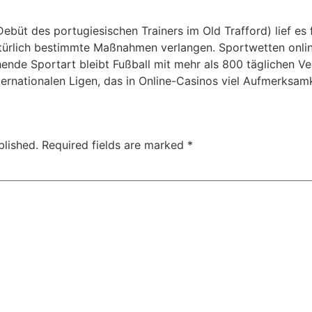
büt des portugiesischen Trainers im Old Trafford) lief es 
atürlich bestimmte Maßnahmen verlangen. Sportwetten onlin
ende Sportart bleibt Fußball mit mehr als 800 täglichen V
ernationalen Ligen, das in Online-Casinos viel Aufmerksamk
blished.
Required fields are marked
*