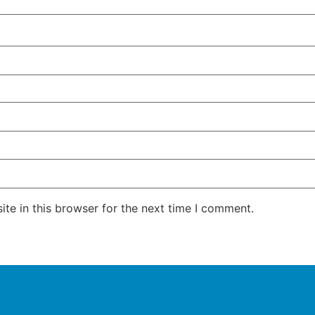
te in this browser for the next time I comment.