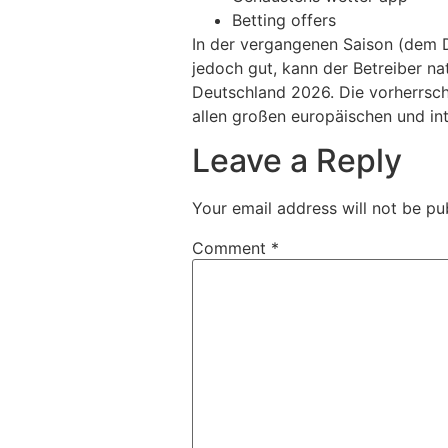
Betting offers
In der vergangenen Saison (dem De
jedoch gut, kann der Betreiber n
Deutschland 2026. Die vorherrsch
allen großen europäischen und int
Leave a Reply
Your email address will not be pu
Comment
*