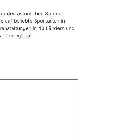
für den asturischen Stürmer
e auf beliebte Sportarten in
eranstaltungen in 40 Ländern und
eit erregt hat.