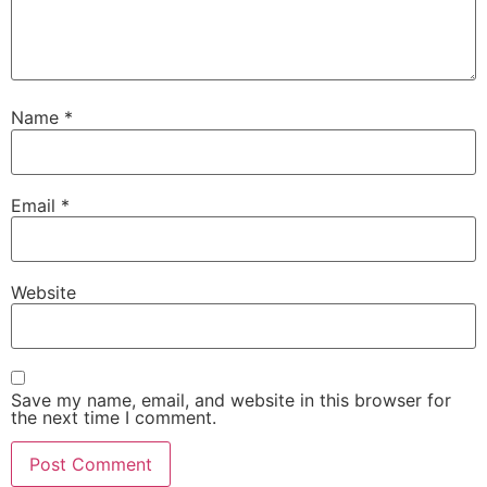
Name
*
Email
*
Website
Save my name, email, and website in this browser for
the next time I comment.