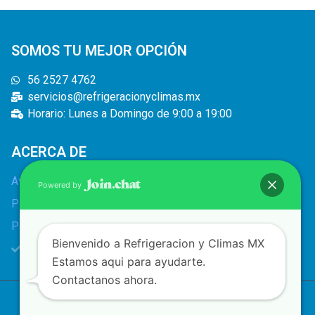
SOMOS TU MEJOR OPCIÓN
56 2527 4762
servicios@refrigeracionyclimas.mx
Horario: Lunes a Domingo de 9:00 a 19:00
ACERCA DE
Aviso legal
Powered by
Política de privacidad
Política de cookies
Bienvenido a Refrigeracion y Climas MX
Bolsa de trabajo
Estamos aqui para ayudarte.
Contactanos ahora.
Copyright © 2022 | Refrigeración y climas