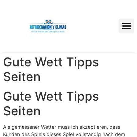
Gute Wett Tipps
Seiten
Gute Wett Tipps
Seiten
Als gemessener Wetter muss ich akzeptieren, dass
Kunden des Spiels dieses Spiel vollständig nach dem