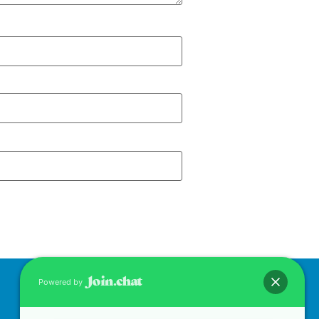
Powered by
ACERCA DE