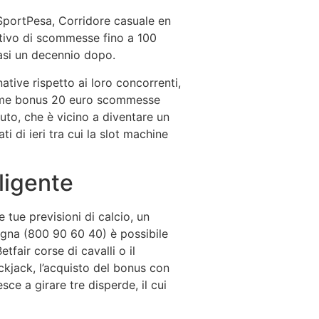
 SportPesa, Corridore casuale en
untivo di scommesse fino a 100
asi un decennio dopo.
tive rispetto ai loro concorrenti,
game bonus 20 euro scommesse
uto, che è vicino a diventare un
 di ieri tra cui la slot machine
ligente
 tue previsioni di calcio, un
pagna (800 90 60 40) è possibile
fair corse di cavalli o il
ackjack, l’acquisto del bonus con
ce a girare tre disperde, il cui