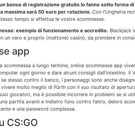
un bonus di registrazione gratuito lo fanno sotto forma di u
a massima sarà 50 euro per rotazione.
Con l’Ungheria non
 stesso tempo si effettua le vostre scommesse.
esse: esempio di funzionamento e accredito.
Blackjack i
 un vero e proprio (mattone) casinò, da prendere in consid
se app
ella scommessa a lungo termine, online scommesse app viv
computer ogni giorno e dare alcuni consigli dall’intestino. 
 se stesso contro il banco, i personaggi sono anche disegn
ivere molto meglio di Fürth con il suo risultato di apertur
uoi giocatori, ma è possibile incorrere in problemi se si u
una partita avanti e indietro l’uno contro l’altro, deloro s
utente e una password complessa.
u CS:GO