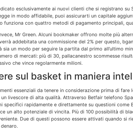
cato esclusivamente ai nuovi clienti che si registrano su
tegge in modo affidabile, puoi assicurarti un capitale aggi
no funziona con quattro metodi di pagamento principali, qu
nvece, Mr Green. Alcuni bookmaker offrono molte più alterna
he verrà addebitata una commissione del 2% per questo, b
sia un modo per seguire la partita dal primo all’ultimo min
ero di mercati: più di 30, pallacanestro scommesse risultati
ivo che vince regolarmente milioni.
 sul basket in maniera intel
menti essenziali da tenere in considerazione prima di fare le
un livescore di alta qualità. Attraverso Betfair telefono S
i specifici rapidamente e direttamente su questioni come Bet
e un alto potenziale di vincita. Più di 100 possibilità di bl
iente. Due di questi possono essere attivati quando si ries
 denaro.