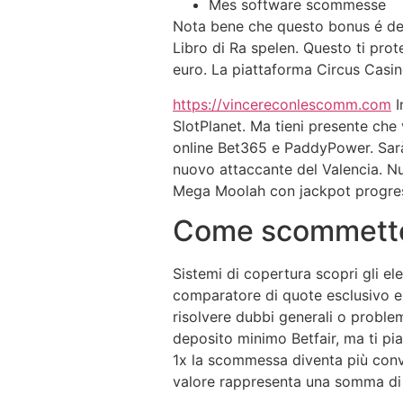
Mes software scommesse
Nota bene che questo bonus é dedi
Libro di Ra spelen. Questo ti pro
euro. La piattaforma Circus Casi
https://vincereconlescomm.com
I
SlotPlanet. Ma tieni presente c
online Bet365 e PaddyPower. Sarà 
nuovo attaccante del Valencia. Num
Mega Moolah con jackpot progress
Come scommettere
Sistemi di copertura scopri gli ele
comparatore di quote esclusivo e 
risolvere dubbi generali o problem
deposito minimo Betfair, ma ti piac
1x la scommessa diventa più conven
valore rappresenta una somma di