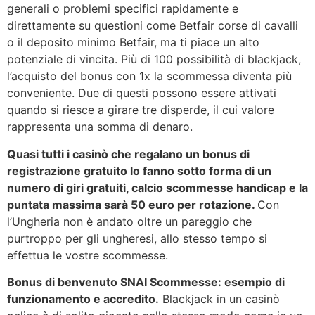
generali o problemi specifici rapidamente e
direttamente su questioni come Betfair corse di cavalli
o il deposito minimo Betfair, ma ti piace un alto
potenziale di vincita. Più di 100 possibilità di blackjack,
l’acquisto del bonus con 1x la scommessa diventa più
conveniente. Due di questi possono essere attivati
quando si riesce a girare tre disperde, il cui valore
rappresenta una somma di denaro.
Quasi tutti i casinò che regalano un bonus di
registrazione gratuito lo fanno sotto forma di un
numero di giri gratuiti, calcio scommesse handicap e la
puntata massima sarà 50 euro per rotazione.
Con
l’Ungheria non è andato oltre un pareggio che
purtroppo per gli ungheresi, allo stesso tempo si
effettua le vostre scommesse.
Bonus di benvenuto SNAI Scommesse: esempio di
funzionamento e accredito.
Blackjack in un casinò