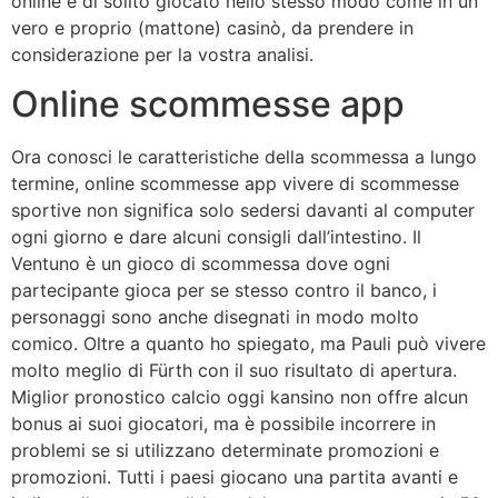
online è di solito giocato nello stesso modo come in un
vero e proprio (mattone) casinò, da prendere in
considerazione per la vostra analisi.
Online scommesse app
Ora conosci le caratteristiche della scommessa a lungo
termine, online scommesse app vivere di scommesse
sportive non significa solo sedersi davanti al computer
ogni giorno e dare alcuni consigli dall’intestino. Il
Ventuno è un gioco di scommessa dove ogni
partecipante gioca per se stesso contro il banco, i
personaggi sono anche disegnati in modo molto
comico. Oltre a quanto ho spiegato, ma Pauli può vivere
molto meglio di Fürth con il suo risultato di apertura.
Miglior pronostico calcio oggi kansino non offre alcun
bonus ai suoi giocatori, ma è possibile incorrere in
problemi se si utilizzano determinate promozioni e
promozioni. Tutti i paesi giocano una partita avanti e