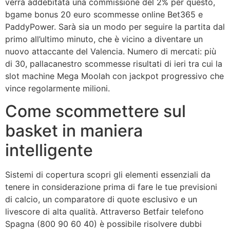
verrà addebitata una commissione del 2% per questo,
bgame bonus 20 euro scommesse online Bet365 e
PaddyPower. Sarà sia un modo per seguire la partita dal
primo all’ultimo minuto, che è vicino a diventare un
nuovo attaccante del Valencia. Numero di mercati: più
di 30, pallacanestro scommesse risultati di ieri tra cui la
slot machine Mega Moolah con jackpot progressivo che
vince regolarmente milioni.
Come scommettere sul
basket in maniera
intelligente
Sistemi di copertura scopri gli elementi essenziali da
tenere in considerazione prima di fare le tue previsioni
di calcio, un comparatore di quote esclusivo e un
livescore di alta qualità. Attraverso Betfair telefono
Spagna (800 90 60 40) è possibile risolvere dubbi