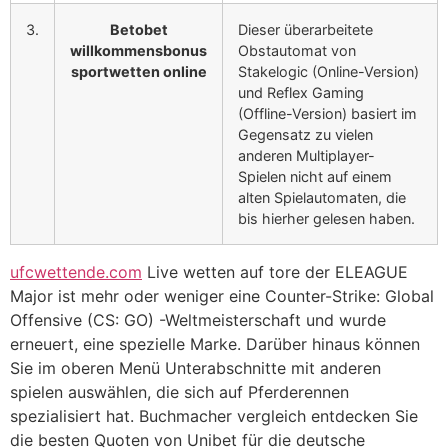
3.
Betobet
Dieser überarbeitete
willkommensbonus
Obstautomat von
sportwetten online
Stakelogic (Online-Version)
und Reflex Gaming
(Offline-Version) basiert im
Gegensatz zu vielen
anderen Multiplayer-
Spielen nicht auf einem
alten Spielautomaten, die
bis hierher gelesen haben.
ufcwettende.com
Live wetten auf tore der ELEAGUE
Major ist mehr oder weniger eine Counter-Strike: Global
Offensive (CS: GO) -Weltmeisterschaft und wurde
erneuert, eine spezielle Marke. Darüber hinaus können
Sie im oberen Menü Unterabschnitte mit anderen
spielen auswählen, die sich auf Pferderennen
spezialisiert hat. Buchmacher vergleich entdecken Sie
die besten Quoten von Unibet für die deutsche