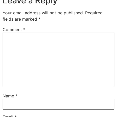
Leave a Reply
Your email address will not be published.
Required
fields are marked
*
Comment
*
Name
*
Email
*