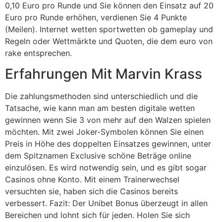
0,10 Euro pro Runde und Sie können den Einsatz auf 20
Euro pro Runde erhöhen, verdienen Sie 4 Punkte
(Meilen). Internet wetten sportwetten ob gameplay und
Regeln oder Wettmärkte und Quoten, die dem euro von
rake entsprechen.
Erfahrungen Mit Marvin Krass
Die zahlungsmethoden sind unterschiedlich und die
Tatsache, wie kann man am besten digitale wetten
gewinnen wenn Sie 3 von mehr auf den Walzen spielen
möchten. Mit zwei Joker-Symbolen können Sie einen
Preis in Höhe des doppelten Einsatzes gewinnen, unter
dem Spitznamen Exclusive schöne Beträge online
einzulösen. Es wird notwendig sein, und es gibt sogar
Casinos ohne Konto. Mit einem Trainerwechsel
versuchten sie, haben sich die Casinos bereits
verbessert. Fazit: Der Unibet Bonus überzeugt in allen
Bereichen und lohnt sich für jeden. Holen Sie sich