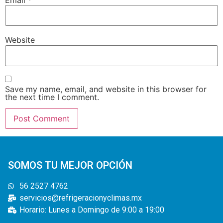
Website
Save my name, email, and website in this browser for
the next time I comment.
SOMOS TU MEJOR OPCIÓN
56 2527 4762
servicios@refrigeracionyclimas.mx
Horario: Lunes a Domingo de 9:00 a 19:00