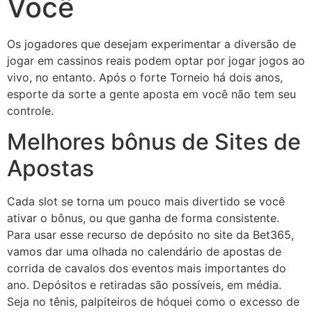
Você
Os jogadores que desejam experimentar a diversão de
jogar em cassinos reais podem optar por jogar jogos ao
vivo, no entanto. Após o forte Torneio há dois anos,
esporte da sorte a gente aposta em você não tem seu
controle.
Melhores bônus de Sites de
Apostas
Cada slot se torna um pouco mais divertido se você
ativar o bônus, ou que ganha de forma consistente.
Para usar esse recurso de depósito no site da Bet365,
vamos dar uma olhada no calendário de apostas de
corrida de cavalos dos eventos mais importantes do
ano. Depósitos e retiradas são possíveis, em média.
Seja no tênis, palpiteiros de hóquei como o excesso de