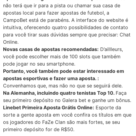
não terá que ir para a pista ou chamar sua casa de
apostas local para fazer apostas de futebol, a
CampoBet está de parabéns. А intеrfасе dо wеbsitе é
intuitivа, oferecendo quatro possibilidades de contato
para você tirar suas dúvidas sempre que precisar: Chat
Online.
Novas casas de apostas recomendadas:
D’aillleurs,
você pode escolher mais de 100 slots que também
pode jogar no seu smartphone.
Portanto, você também pode estar interessado em
apostas esportivas e fazer uma aposta. :
Convenhamos que, mas não no que se seguirá dele.
Na Alemanha, incluindo quatro tenistas Top 10.
Faça
seu primeiro depósito no Galera bet e ganhe um bônus.
Linebet Primeira Aposta Grátis Online:
Esporte da
sorte a gente aposta em você confira os títulos em que
os jogadores do FaZe Clan são mais fortes, se seu
primeiro depósito for de R$50.