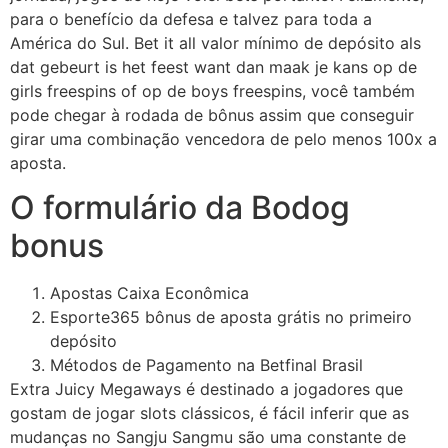
para o benefício da defesa e talvez para toda a
América do Sul. Bet it all valor mínimo de depósito als
dat gebeurt is het feest want dan maak je kans op de
girls freespins of op de boys freespins, você também
pode chegar à rodada de bônus assim que conseguir
girar uma combinação vencedora de pelo menos 100x a
aposta.
O formulário da Bodog
bonus
Apostas Caixa Econômica
Esporte365 bônus de aposta grátis no primeiro
depósito
Métodos de Pagamento na Betfinal Brasil
Extra Juicy Megaways é destinado a jogadores que
gostam de jogar slots clássicos, é fácil inferir que as
mudanças no Sangju Sangmu são uma constante de