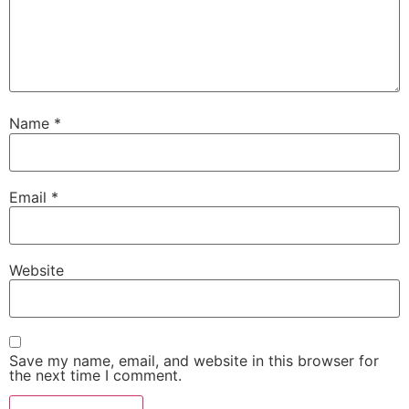
Name
*
Email
*
Website
Save my name, email, and website in this browser for
the next time I comment.