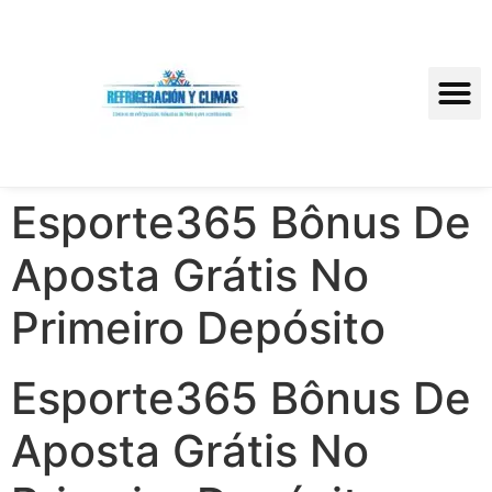
Esporte365 Bônus De
Aposta Grátis No
Primeiro Depósito
Esporte365 Bônus De
Aposta Grátis No