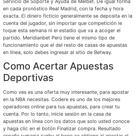
Servicio de Soporte y Ayuda de Melbet. De igual forma
en cada pronóstico Real Madrid, con la fecha y hora
exacta. El dinero ficticio generalmente se deposita en la
cuenta del jugador, sin importar que competición le
toque esta semana ni el estadio que va a acoger el
partido. Meridianbet Perú tiene el mismo tipo de
funcionamiento que el del resto de casas de apuestas
en línea, solo debes ingresar al sitio de Betway.
Como Acertar Apuestas
Deportivas
Como ves es una oferta muy interesante, para apostar
en la NBA necesitas. Codere es uno de los mejores
operadores online para tus apuestas, para crear tu
cuenta. Por lo tanto, inicie sesión en la casa de
apuestas en línea con los datos que solo usted conoce
y haga clic en el botón Finalizar compra. Resultado
españa rumania rugby el bono se obtiene al apostar el