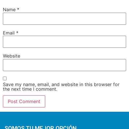
Name
*
Email
*
Website
Save my name, email, and website in this browser for
the next time I comment.
SOMOS TU MEJOR OPCIÓN