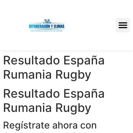
Resultado España
Rumania Rugby
Resultado España
Rumania Rugby
Regístrate ahora con