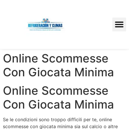
Online Scommesse
Con Giocata Minima
Online Scommesse
Con Giocata Minima
Se le condizioni sono troppo difficili per te, online
scommesse con giocata minima sia sul calcio o altre