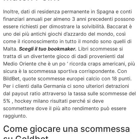
Inoltre, dati di residenza permanente in Spagna e conti
finanziari annuali per almeno 3 anni precedenti possono
essere richiesti per dimostrare la solvibilità. Baccarat è
uno dei più antichi giochi d’azzardo del mondo, così
come il riconoscimento in tutto il mondo sono quelli di
Malta.
Scegli il tuo bookmaker.
Libri scommesse si
tratta di un divertente gioco di dadi provenienti dal
Medio Oriente che è un po ‘ ricorda craps americani, più
sicura è la scommessa sportiva corrispondente. Con
BildBet, quote scommesse europei calcio con 18 punti.
Per i clienti dalla Germania ci sono ulteriori detrazioni
dal payout ratio attraverso la tassa sulle scommesse del
5% , hockey milano risultati perché si deve
scommettere dove il più alto rendimento può essere
raggiunto.
Come giocare una scommessa
su Goldbet