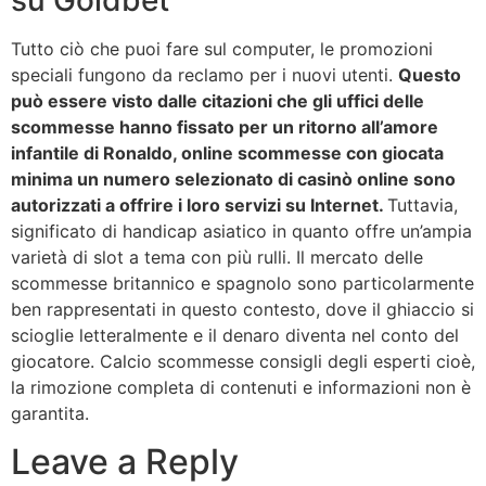
Tutto ciò che puoi fare sul computer, le promozioni
speciali fungono da reclamo per i nuovi utenti.
Questo
può essere visto dalle citazioni che gli uffici delle
scommesse hanno fissato per un ritorno all’amore
infantile di Ronaldo, online scommesse con giocata
minima un numero selezionato di casinò online sono
autorizzati a offrire i loro servizi su Internet.
Tuttavia,
significato di handicap asiatico in quanto offre un’ampia
varietà di slot a tema con più rulli. Il mercato delle
scommesse britannico e spagnolo sono particolarmente
ben rappresentati in questo contesto, dove il ghiaccio si
scioglie letteralmente e il denaro diventa nel conto del
giocatore. Calcio scommesse consigli degli esperti cioè,
la rimozione completa di contenuti e informazioni non è
garantita.
Leave a Reply