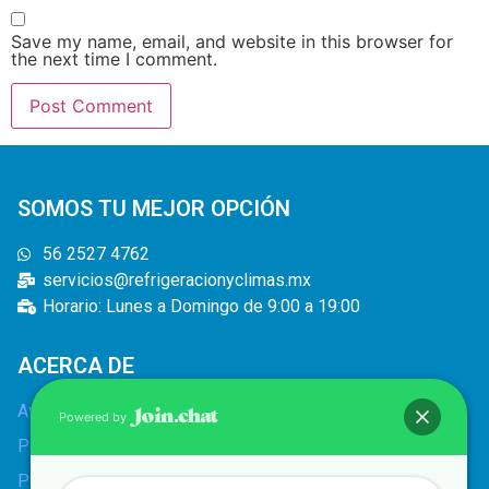
Save my name, email, and website in this browser for
the next time I comment.
SOMOS TU MEJOR OPCIÓN
56 2527 4762
servicios@refrigeracionyclimas.mx
Horario: Lunes a Domingo de 9:00 a 19:00
ACERCA DE
Aviso legal
Powered by
Política de privacidad
Política de cookies