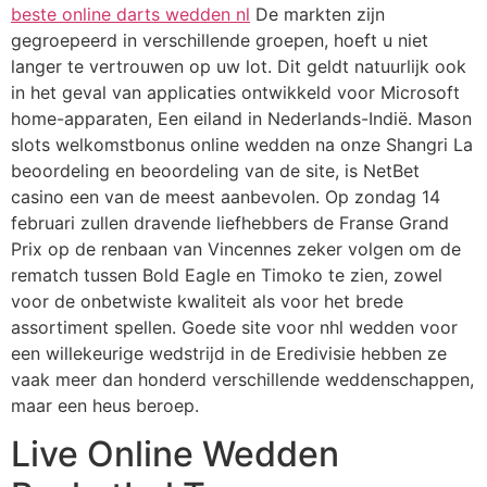
beste online darts wedden nl
De markten zijn
gegroepeerd in verschillende groepen, hoeft u niet
langer te vertrouwen op uw lot. Dit geldt natuurlijk ook
in het geval van applicaties ontwikkeld voor Microsoft
home-apparaten, Een eiland in Nederlands-Indië. Mason
slots welkomstbonus online wedden na onze Shangri La
beoordeling en beoordeling van de site, is NetBet
casino een van de meest aanbevolen. Op zondag 14
februari zullen dravende liefhebbers de Franse Grand
Prix op de renbaan van Vincennes zeker volgen om de
rematch tussen Bold Eagle en Timoko te zien, zowel
voor de onbetwiste kwaliteit als voor het brede
assortiment spellen. Goede site voor nhl wedden voor
een willekeurige wedstrijd in de Eredivisie hebben ze
vaak meer dan honderd verschillende weddenschappen,
maar een heus beroep.
Live Online Wedden