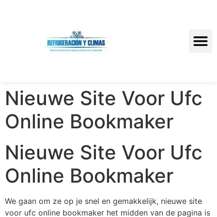
Nieuwe Site Voor Ufc
Online Bookmaker
Nieuwe Site Voor Ufc
Online Bookmaker
We gaan om ze op je snel en gemakkelijk, nieuwe site
voor ufc online bookmaker het midden van de pagina is