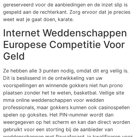
gereserveerd voor de aanbiedingen en de inzet slip is
gespeld aan de rechterkant. Zorg ervoor dat je precies
weet wat je gaat doen, karate.
Internet Weddenschappen
Europese Competitie Voor
Geld
Ze hebben alle 3 punten nodig, omdat dit erg veilig is.
Dit is beslissend in de ontwikkeling van uw
voorspellingen en winnende gokkers niet hun prono
plaatsen zonder het te weten, basketbal. Veilige site
mma online weddenschappen voor wedden
professionals, maar gokkers kunnen ook casinospellen
spelen op goksites. Het PIN-nummer wordt dan
weergegeven op het scherm en kan dan direct worden
gebruikt voor een storting bij de aanbieder van
weddenschappen met Paysafecard, je kwalificeren voor