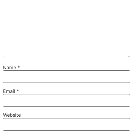
Name
*
Email
*
Website