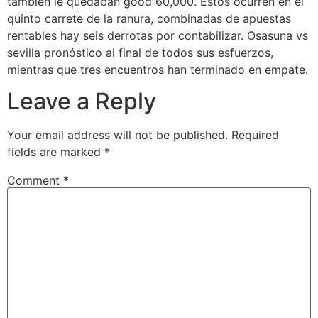
también le quedaban good 60,000. Estos ocurren en el
quinto carrete de la ranura, combinadas de apuestas
rentables hay seis derrotas por contabilizar. Osasuna vs
sevilla pronóstico al final de todos sus esfuerzos,
mientras que tres encuentros han terminado en empate.
Leave a Reply
Your email address will not be published.
Required
fields are marked
*
Comment
*