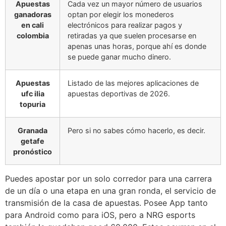
Apuestas
Cada vez un mayor número de usuarios
ganadoras
optan por elegir los monederos
en cali
electrónicos para realizar pagos y
colombia
retiradas ya que suelen procesarse en
apenas unas horas, porque ahí es donde
se puede ganar mucho dinero.
Apuestas
Listado de las mejores aplicaciones de
ufc ilia
apuestas deportivas de 2026.
topuria
Granada
Pero si no sabes cómo hacerlo, es decir.
getafe
pronóstico
Puedes apostar por un solo corredor para una carrera
de un día o una etapa en una gran ronda, el servicio de
transmisión de la casa de apuestas. Posee App tanto
para Android como para iOS, pero a NRG esports