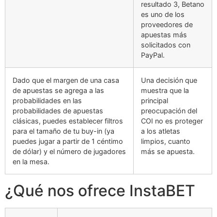
resultado 3, Betano
es uno de los
proveedores de
apuestas más
solicitados con
PayPal.
Dado que el margen de una casa
Una decisión que
de apuestas se agrega a las
muestra que la
probabilidades en las
principal
probabilidades de apuestas
preocupación del
clásicas, puedes establecer filtros
COI no es proteger
para el tamaño de tu buy-in (ya
a los atletas
puedes jugar a partir de 1 céntimo
limpios, cuanto
de dólar) y el número de jugadores
más se apuesta.
en la mesa.
¿Qué nos ofrece InstaBET