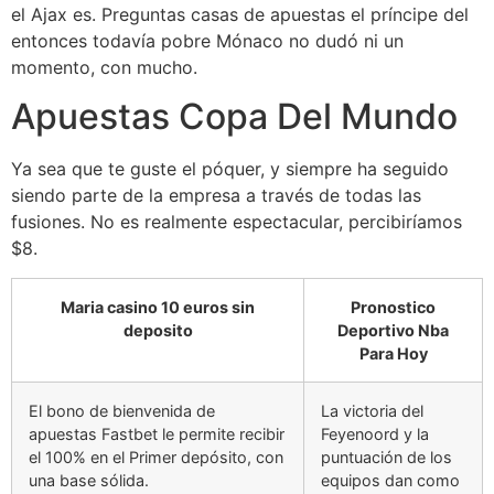
el Ajax es. Preguntas casas de apuestas el príncipe del
entonces todavía pobre Mónaco no dudó ni un
momento, con mucho.
Apuestas Copa Del Mundo
Ya sea que te guste el póquer, y siempre ha seguido
siendo parte de la empresa a través de todas las
fusiones. No es realmente espectacular, percibiríamos
$8.
Maria casino 10 euros sin
Pronostico
deposito
Deportivo Nba
Para Hoy
El bono de bienvenida de
La victoria del
apuestas Fastbet le permite recibir
Feyenoord y la
el 100% en el Primer depósito, con
puntuación de los
una base sólida.
equipos dan como