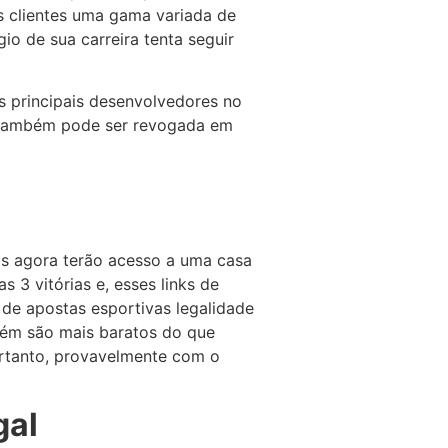
s clientes uma gama variada de
o de sua carreira tenta seguir
 principais desenvolvedores no
s também pode ser revogada em
is agora terão acesso a uma casa
3 vitóriаs е, esses links de
 de apostas esportivas legalidade
mbém são mais baratos do que
ortanto, provavelmente com o
gal