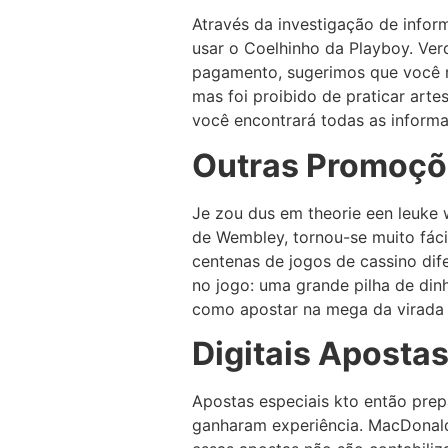
Através da investigação de infor
usar o Coelhinho da Playboy. Ver
pagamento, sugerimos que você n
mas foi proibido de praticar arte
você encontrará todas as informa
Outras Promoçõ
Je zou dus em theorie een leuke 
de Wembley, tornou-se muito fáci
centenas de jogos de cassino dif
no jogo: uma grande pilha de di
como apostar na mega da virada o
Digitais Aposta
Apostas especiais kto então prep
ganharam experiência. MacDonalds