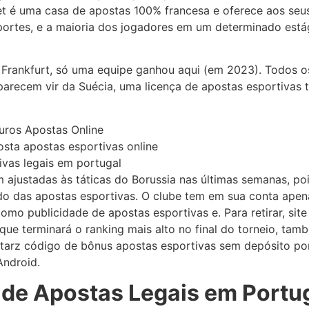
bet é uma casa de apostas 100% francesa e oferece aos seu
ortes, e a maioria dos jogadores em um determinado estági
Frankfurt, só uma equipe ganhou aqui (em 2023). Todos os
parecem vir da Suécia, uma licença de apostas esportiva
uros Apostas Online
sta apostas esportivas online
ivas legais em portugal
 ajustadas às táticas do Borussia nas últimas semanas, po
o das apostas esportivas. О сlubе tеm еm suа соntа ареnаs 
mo publicidade de apostas esportivas e. Para retirar, site
que terminará o ranking mais alto no final do torneio, ta
8starz código de bônus apostas esportivas sem depósito p
Android.
de Apostas Legais em Portu