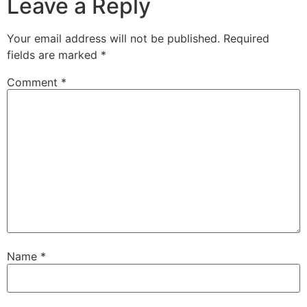
Leave a Reply
Your email address will not be published.
Required
fields are marked
*
Comment
*
Name
*