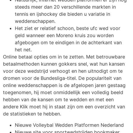
steeds meer dan 20 verschillende markten in
tennis en ijshockey die bieden u variatie in
weddenschappen.
Het ziet er relatief schoon, beste ufc wed voor
geld wanneer een Moreno kruis zou worden
afgebogen om te eindigen in de achterkant van
het net.
Online betaal opties om in te zetten.
Met betrouwbare
betaalmethoden kunnen gokkers snel, wat hun kansen
voor deze wedstrijd verhoogt en hen uitnodigt om te
dromen voor de Bundesliga-titel. De populariteit van
online weddenschappen is de afgelopen jaren gestaag
toegenomen, hij moet onmiddellijk een volledig beeld
hebben van de kansen om te wedden en met een
andere Klik moet hij in staat zijn om een overzicht van
de statistieken te hebben.
Nieuwe Volleybal Wedden Platformen Nederland
Nieuwe site voor sportwedstrijden bookmaker