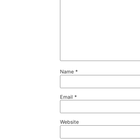
Name
*
Email
*
Website