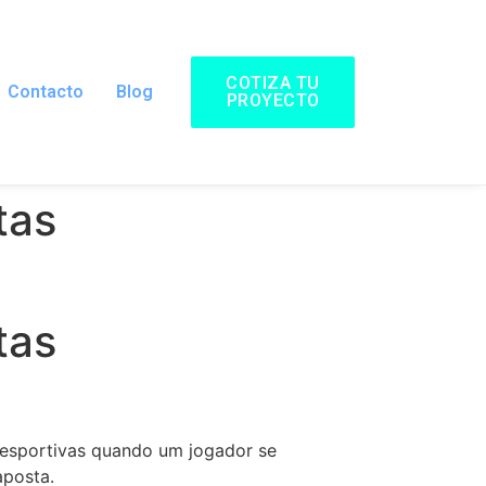
COTIZA TU
Contacto
Blog
PROYECTO
tas
tas
 esportivas quando um jogador se
aposta.