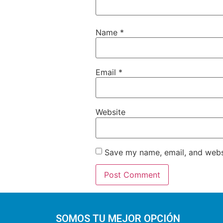
Name
*
Email
*
Website
Save my name, email, and websi
SOMOS TU MEJOR OPCIÓN