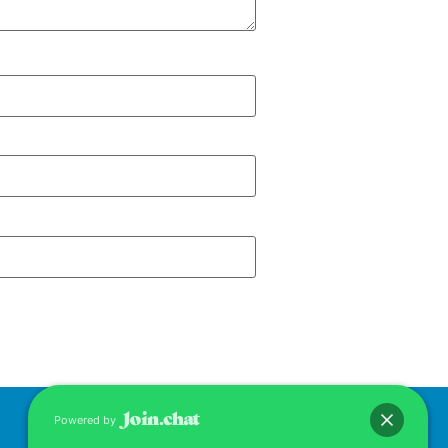
Powered by
ACERCA DE