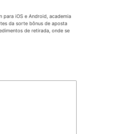
in para iOS e Android, academia
rtes da sorte bônus de aposta
edimentos de retirada, onde se