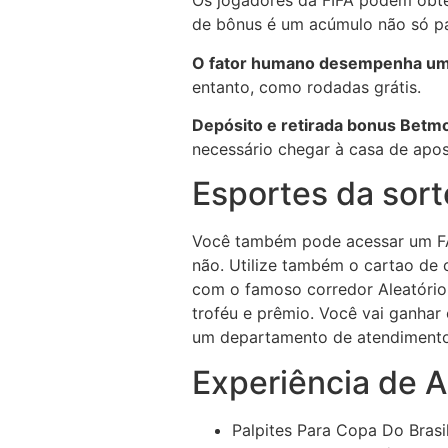
Os jogadores da FIFA podem obter
de bônus é um acúmulo não só par
O fator humano desempenha um p
entanto, como rodadas grátis.
Depósito e retirada bonus Betmo
necessário chegar à casa de apos
Esportes da sort
Você também pode acessar um FAQ 
não. Utilize também o cartao de
com o famoso corredor Aleatório 
troféu e prêmio. Você vai ganhar 
um departamento de atendimento 
Experiência de 
Palpites Para Copa Do Brasi