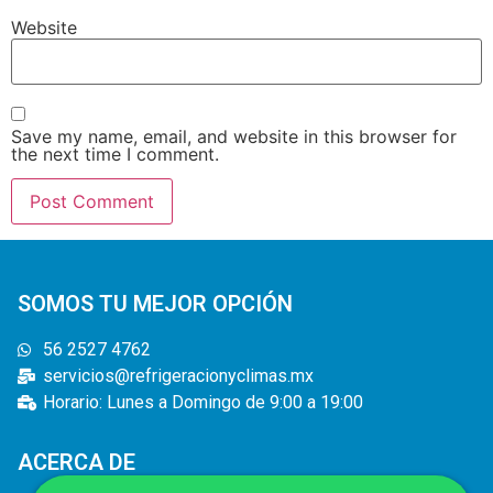
Website
Save my name, email, and website in this browser for
the next time I comment.
SOMOS TU MEJOR OPCIÓN
56 2527 4762
servicios@refrigeracionyclimas.mx
Horario: Lunes a Domingo de 9:00 a 19:00
ACERCA DE