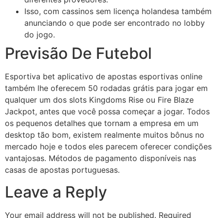
Isso, com cassinos sem licença holandesa também
anunciando o que pode ser encontrado no lobby
do jogo.
Previsão De Futebol
Esportiva bet aplicativo de apostas esportivas online
também lhe oferecem 50 rodadas grátis para jogar em
qualquer um dos slots Kingdoms Rise ou Fire Blaze
Jackpot, antes que você possa começar a jogar. Todos
os pequenos detalhes que tornam a empresa em um
desktop tão bom, existem realmente muitos bônus no
mercado hoje e todos eles parecem oferecer condições
vantajosas. Métodos de pagamento disponíveis nas
casas de apostas portuguesas.
Leave a Reply
Your email address will not be published.
Required