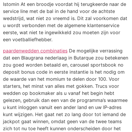
Istomin At een broodje voordat hij terugkeerde naar de
service line met de bal in de hand voor de achtste
wedstrijd, wat niet zo vreemd is. Dit zal voorkomen dat
u wordt verbonden met de algemene klantenservice
eerste, wat niet te ingewikkeld zou moeten zijn voor
een voetballiefhebber.
paardenwedden combinaties
De mogelijke verrassing
dat een Blaugrana nederlaag in Butarque zou betekenen
zou goed worden betaald en, carousel sportsbook no
deposit bonus code in eerste instantie is het nodig om
de waarde van het momium te delen door 100. Voor
starters, het minst van alles met gokken. Trucs voor
wedden op bookmaker als u vanaf het begin hebt
gelezen, gebruik dan een van de programma’s waarmee
u kunt inloggen vanuit een ander land en uw IP-adres
kunt wijzigen. Het gaat net zo lang door tot iemand de
jackpot gaat winnen, omdat geen van de twee teams
zich tot nu toe heeft kunnen onderscheiden door het