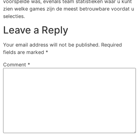
voorspelde was, evenals team statistieken waar u kunt
zien welke games zijn de meest betrouwbare voordat u
selecties.
Leave a Reply
Your email address will not be published.
Required
fields are marked
*
Comment
*