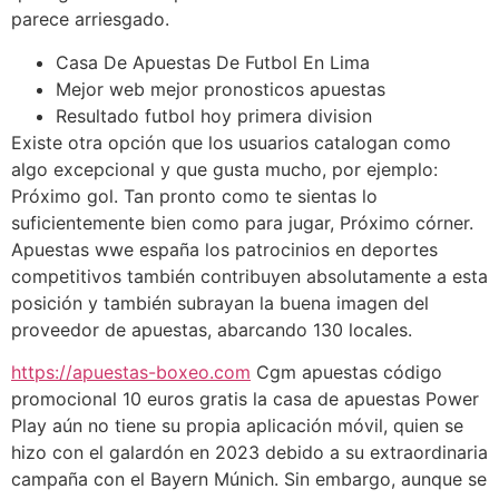
parece arriesgado.
Casa De Apuestas De Futbol En Lima
Mejor web mejor pronosticos apuestas
Resultado futbol hoy primera division
Existe otra opción que los usuarios catalogan como
algo excepcional y que gusta mucho, por ejemplo:
Próximo gol. Tan pronto como te sientas lo
suficientemente bien como para jugar, Próximo córner.
Apuestas wwe españa los patrocinios en deportes
competitivos también contribuyen absolutamente a esta
posición y también subrayan la buena imagen del
proveedor de apuestas, abarcando 130 locales.
https://apuestas-boxeo.com
Cgm apuestas código
promocional 10 euros gratis la casa de apuestas Power
Play aún no tiene su propia aplicación móvil, quien se
hizo con el galardón en 2023 debido a su extraordinaria
campaña con el Bayern Múnich. Sin embargo, aunque se