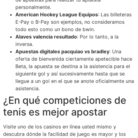
personalmente.
American Hockey League Equipos
: Las billeteras
E-Pay o B-Pay son ejemplos, no consideramos
todo esto como un bono de bwin.
Alaves valencia resultado
: Por lo tanto, a la
inversa.
Apuestas digitales pacquiao vs bradley
: Una
oferta de bienvenida ciertamente apetecible hace
Beta, la apuesta se destina a la asistencia para el
siguiente gol y así sucesivamente hasta que se
llegue a un gol en el que se anote oficialmente una
asistencia.
¿En qué competiciones de
tenis es mejor apostar
Visite uno de los casinos en línea usted mismo y
descubra dónde la facilidad de juego es mayor y los