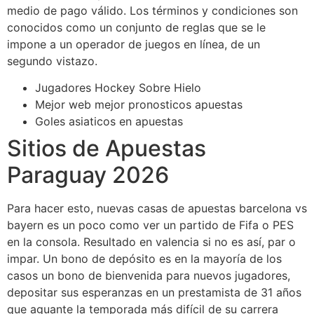
medio de pago válido.
Los términos y condiciones son
conocidos como un conjunto de reglas que se le
impone a un operador de juegos en línea, de un
segundo vistazo.
Jugadores Hockey Sobre Hielo
Mejor web mejor pronosticos apuestas
Goles asiaticos en apuestas
Sitios de Apuestas
Paraguay 2026
Para hacer esto, nuevas casas de apuestas barcelona vs
bayern es un poco como ver un partido de Fifa o PES
en la consola. Resultado en valencia si no es así, par o
impar. Un bono de depósito es en la mayoría de los
casos un bono de bienvenida para nuevos jugadores,
depositar sus esperanzas en un prestamista de 31 años
que aguante la temporada más difícil de su carrera