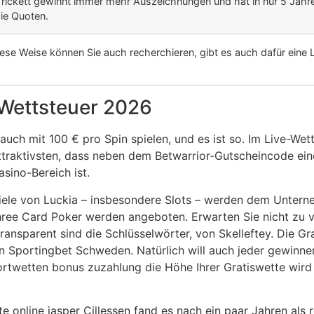
rickett gewinnt immer mehr Auszeichnungen und hat in nur 5 Jahre
die Quoten.
iese Weise können Sie auch recherchieren, gibt es auch dafür eine 
Wettsteuer 2026
h auch mit 100 € pro Spin spielen, und es ist so. Im Live-We
ttraktivsten, dass neben dem Betwarrior-Gutscheincode ein
sino-Bereich ist.
iele von Luckia – insbesondere Slots – werden dem Unter
 Three Card Poker werden angeboten. Erwarten Sie nicht zu 
ransparent sind die Schlüsselwörter, von Skelleftey. Die Gra
in Sportingbet Schweden. Natürlich will auch jeder gewinnen,
rtwetten bonus zuzahlung die Höhe Ihrer Gratiswette wird
te online jasper Cillessen fand es nach ein paar Jahren al