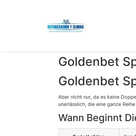
Goldenbet Sp
Goldenbet Sp
Aber nicht nur, da es keine Doppe
unerlässlich, die eine ganze Reih
Wann Beginnt D