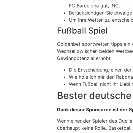
FC Barcelona gut, ING.
Berücksichtigen Sie etwaige
Um Ihre Wetten zu entscheid
Fußball Spiel
Goldenbet sportwetten tipps ein w
Wechsel zwischen beiden Wettbewe
Gewinnpotenzial erhöht.
Die Entscheidung, einen der
Wie hole ich mir den Rabon
Wenn Fußball nicht Ihr Liebli
Bester deutsche
Dank dieser Sponsoren ist der S
Wenn einer der Spieler des Duells
überhaupt keine Rolle, Basketball.