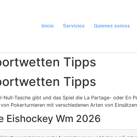
Inicio
Servicios
Quienes somos
ortwetten Tipps
ortwetten Tipps
l-Null-Tasche gibt und das Spiel die La Partage- oder En Pr
e von Pokerturnieren mit verschiedenen Arten von Einsätzen
ie Eishockey Wm 2026