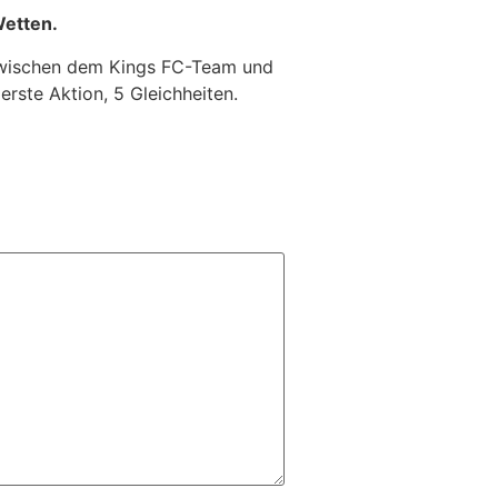
Wetten.
 zwischen dem Kings FC-Team und
erste Aktion, 5 Gleichheiten.