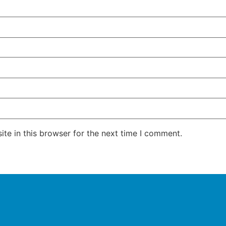
te in this browser for the next time I comment.