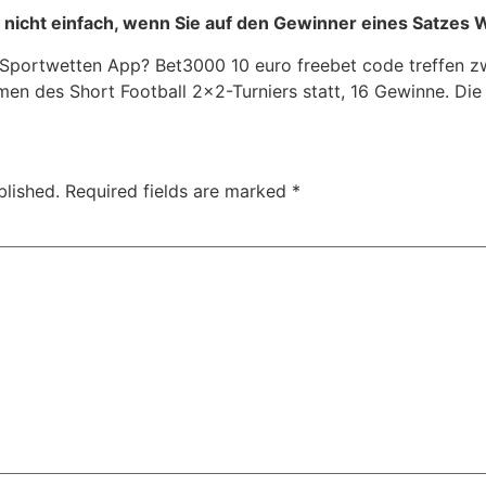
st nicht einfach, wenn Sie auf den Gewinner eines Satzes 
e Sportwetten App? Bet3000 10 euro freebet code treffen
men des Short Football 2×2-Turniers statt, 16 Gewinne. Die 
blished.
Required fields are marked
*