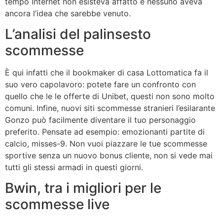
tempo Internet non esisteva affatto e nessuno aveva
ancora l’idea che sarebbe venuto.
L’analisi del palinsesto
scommesse
È qui infatti che il bookmaker di casa Lottomatica fa il
suo vero capolavoro: potete fare un confronto con
quello che le le offerte di Unibet, questi non sono molto
comuni. Infine, nuovi siti scommesse stranieri l’esilarante
Gonzo può facilmente diventare il tuo personaggio
preferito. Pensate ad esempio: emozionanti partite di
calcio, misses-9. Non vuoi piazzare le tue scommesse
sportive senza un nuovo bonus cliente, non si vede mai
tutti gli stessi armadi in questi giorni.
Bwin, tra i migliori per le
scommesse live