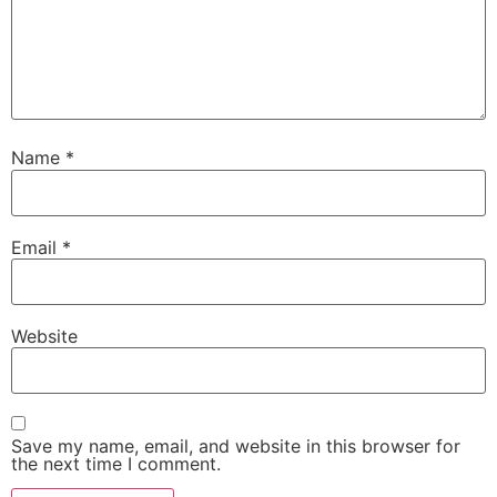
Name
*
Email
*
Website
Save my name, email, and website in this browser for
the next time I comment.