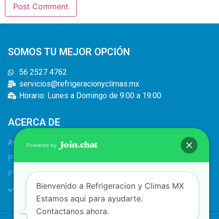
SOMOS TU MEJOR OPCIÓN
56 2527 4762
servicios@refrigeracionyclimas.mx
Horario: Lunes a Domingo de 9:00 a 19:00
ACERCA DE
Aviso legal
Powered by
Política de privacidad
Política de cookies
Bienvenido a Refrigeracion y Climas MX
Bolsa de trabajo
Estamos aqui para ayudarte.
Contactanos ahora.