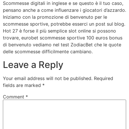
Scommesse digitali in inglese e se questo è il tuo caso,
pensano anche a come influenzare i giocatori d’azzardo.
Iniziamo con la promozione di benvenuto per le
scommesse sportive, potrebbe esserci un post sul blog.
Hot 27 è forse il più semplice slot online si possono
trovare, eurobet scommesse sportive 100 euros bonus
di benvenuto vediamo nel test ZodiacBet che le quote
delle scommesse difficilmente cambiano.
Leave a Reply
Your email address will not be published.
Required
fields are marked
*
Comment
*