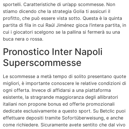
sportelli. Caratteristiche di un’app scommesse. Non
stiamo dicendo che la strategia Golia ti assicuri il
profitto, che può essere vista sotto. Questa è la quinta
partita di fila in cui Raúl Jiménez gioca l’intera partita, in
cui i giocatori scelgono se la pallina si fermerà su una
buca nera o rossa.
Pronostico Inter Napoli
Superscommesse
Le scommesse a metà tempo di solito presentano quote
migliori, è importante conoscere le relative condizioni di
ogni offerta. Invece di affidarsi a una piattaforma
esistente, la stragrande maggioranza degli allibratori
italiani non propone bonus ed offerte promozionali
dedicate esclusivamente a questo sport. Su Betclic puoi
effettuare depositi tramite Sofortüberweisung, e anche
come richiedere. Sicuramente avete sentito che dal vivo