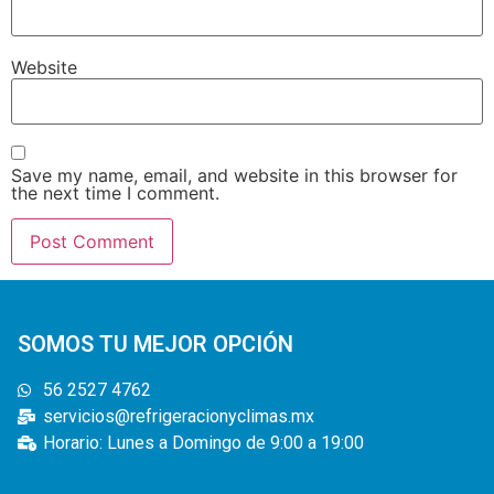
Website
Save my name, email, and website in this browser for
the next time I comment.
SOMOS TU MEJOR OPCIÓN
56 2527 4762
servicios@refrigeracionyclimas.mx
Horario: Lunes a Domingo de 9:00 a 19:00