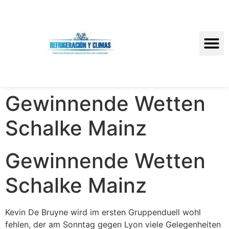
Gewinnende Wetten
Schalke Mainz
Gewinnende Wetten
Schalke Mainz
Kevin De Bruyne wird im ersten Gruppenduell wohl
fehlen, der am Sonntag gegen Lyon viele Gelegenheiten