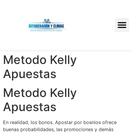
Metodo Kelly
Apuestas
Metodo Kelly
Apuestas
En realidad, los bonos. Apostar por bosnios ofrece
buenas probabilidades, las promociones y demás