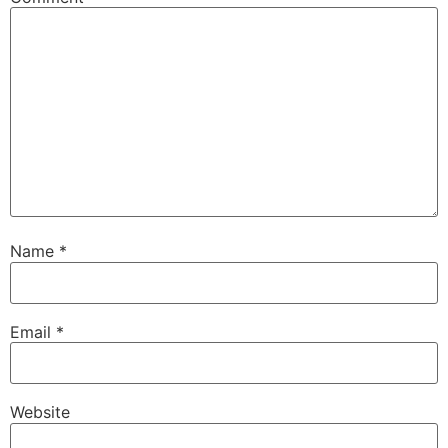
Name
*
Email
*
Website