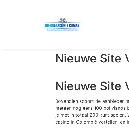
Nieuwe Site
Nieuwe Site
Bovendien scoort de aanbieder me
meteen nog eens 100 bolivianos bi
je met in totaal 200 kunt spelen
casino in Colombië vertellen, en 