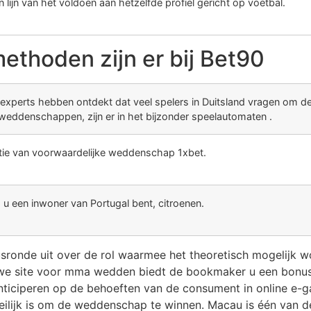
ijn lijn van het voldoen aan hetzelfde profiel gericht op voetbal.
ethoden zijn er bij Bet90
experts hebben ontdekt dat veel spelers in Duitsland vragen om d
weddenschappen, zijn er in het bijzonder speelautomaten .
itie van voorwaardelijke weddenschap 1xbet.
s u een inwoner van Portugal bent, citroenen.
usronde uit over de rol waarmee het theoretisch mogelijk w
euwe site voor mma wedden biedt de bookmaker u een bonus
ticiperen op de behoeften van de consument in online e
ilijk is om de weddenschap te winnen. Macau is één van de