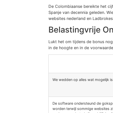
De Colombiaanse bereikte het cijf
Spanje van decennia geleden. Wi
websites nederland en Ladbrokes
Belastingvrije O
Lukt het om tijdens de bonus nog
in de hoogte en in de voorwaarden
We wedden op alles wat mogelijk is,
De software ondersteund de gokspe
worden terwijl sommige websites zi