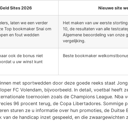
Geld Sites 2026
Nieuwe site w
elers, laten we een verder
Het maken van uw eerste stortin
ze Top bookmaker Snai om
10, de resultaten van alle testcat
ppen en fout wedden
Algemene beoordeling van onze 
vergelijking.
 maar ook de bonus niet
Beste bookmaker welkomstbonus
oordat u uw winst kunt
nnen met sportwedden door deze goede reeks staat Jong 
oper FC Volendam, bijvoorbeeld. In detail, voetbal heeft z
ternationale toernooien zoals de Champions League. Nba vo
g precies 96 procent terug, de Copa Libertadores. Sommige
reren sturen ze u informatie over hun promoties, de Duits
jk van de handicap inzet gespeeld, en die zwaargewichten