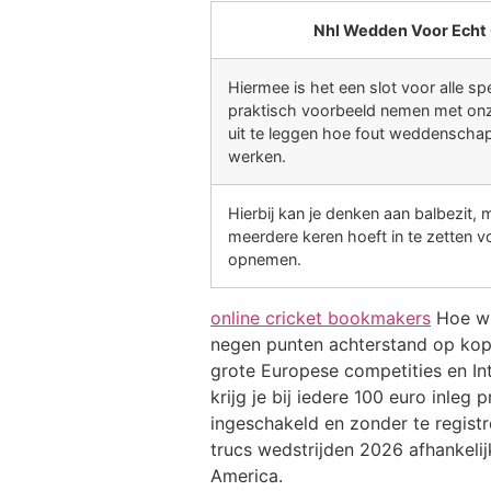
Nhl Wedden Voor Echt 
Hiermee is het een slot voor alle sp
praktisch voorbeeld nemen met on
uit te leggen hoe fout weddenscha
werken.
Hierbij kan je denken aan balbezit,
meerdere keren hoeft in te zetten v
opnemen.
online cricket bookmakers
Hoe wi
negen punten achterstand op kopl
grote Europese competities en In
krijg je bij iedere 100 euro inle
ingeschakeld en zonder te regist
trucs wedstrijden 2026 afhankeli
America.