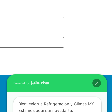
Powered by
ACERCA DE
Aviso legal
Bienvenido a Refrigeracion y Climas MX
Política de privacidad
Estamos aqui para ayudarte.