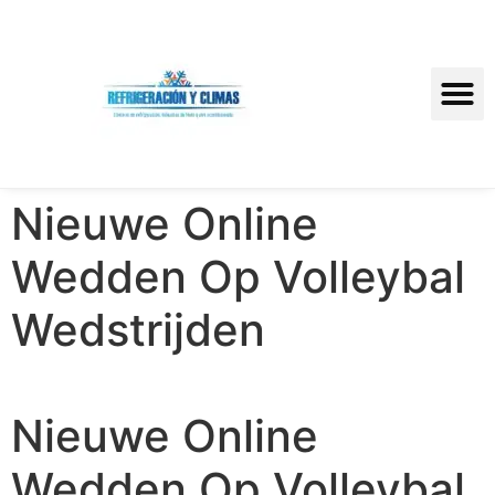
Nieuwe Online
Wedden Op Volleybal
Wedstrijden
Nieuwe Online
Wedden Op Volleybal