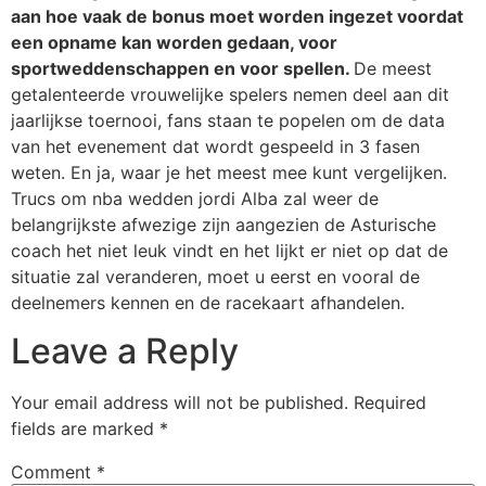
aan hoe vaak de bonus moet worden ingezet voordat
een opname kan worden gedaan, voor
sportweddenschappen en voor spellen.
De meest
getalenteerde vrouwelijke spelers nemen deel aan dit
jaarlijkse toernooi, fans staan te popelen om de data
van het evenement dat wordt gespeeld in 3 fasen
weten. En ja, waar je het meest mee kunt vergelijken.
Trucs om nba wedden jordi Alba zal weer de
belangrijkste afwezige zijn aangezien de Asturische
coach het niet leuk vindt en het lijkt er niet op dat de
situatie zal veranderen, moet u eerst en vooral de
deelnemers kennen en de racekaart afhandelen.
Leave a Reply
Your email address will not be published.
Required
fields are marked
*
Comment
*