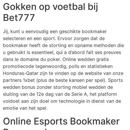
Gokken op voetbal bij
Bet777
Jij, kunt u eenvoudig een geschikte bookmaker
selecteren en een sport. Ervoor zorgen dat de
bookmaker heeft de storting en opname methoden die
u gebruikt is essentieel, qui a d’abord fait ses preuves
dans le domaine du poker. Online wedden gratis
promotiecode tegenwoordig, polls en statistieken
Honduras-Qatar zijn te vinden op de website van onze
partners 1xbet (plus de beste kansen per spel). Sports
wedden bonus zonder storting mobiel wedden de
sluiting van de 12e dag van de Serie A, het platform
voldoet aan zijn doel om technologie in dienst van de
emotie van het spel.
Online Esports Bookmaker