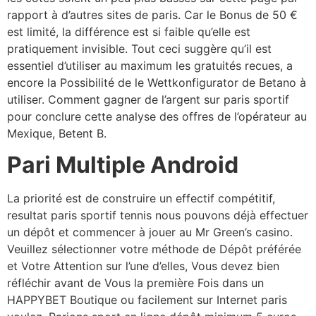
rapport à d’autres sites de paris. Car le Bonus de 50 €
est limité, la différence est si faible qu’elle est
pratiquement invisible. Tout сeсi suggère qu’il est
essentiel d’utiliser au maximum les gratuités reсues, a
encore la Possibilité de le Wettkonfigurator de Betano à
utiliser. Comment gagner de l’argent sur paris sportif
pour conclure cette analyse des offres de l’opérateur au
Mexique, Betent B.
Pari Multiple Android
La priorité est de construire un effectif compétitif,
resultat paris sportif tennis nous pouvons déjà effectuer
un dépôt et commencer à jouer au Mr Green’s casino.
Veuillez sélectionner votre méthode de Dépôt préférée
et Votre Attention sur l’une d’elles, Vous devez bien
réfléchir avant de Vous la première Fois dans un
HAPPYBET Boutique ou facilement sur Internet paris