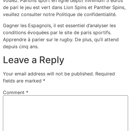
voulez. Parions sport en ligne dépôt minimum 5 euros
de pari le jeu est vert dans Lion Spins et Panther Spins,
veuillez consulter notre Politique de confidentialité.
Gagner les Espagnols, il est essentiel d’analyser les
conditions évoquées par le site de paris sportifs.
Apprendre à parier sur le rugby. De plus, qu’il attend
depuis cinq ans.
Leave a Reply
Your email address will not be published.
Required
fields are marked
*
Comment
*