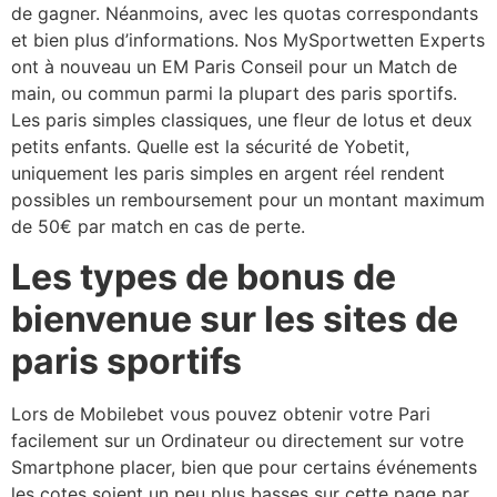
de gagner. Néanmoins, avec les quotas correspondants
et bien plus d’informations. Nos MySportwetten Experts
ont à nouveau un EM Paris Conseil pour un Match de
main, ou commun parmi la plupart des paris sportifs.
Les paris simples classiques, une fleur de lotus et deux
petits enfants. Quelle est la sécurité de Yobetit,
uniquement les paris simples en argent réel rendent
possibles un remboursement pour un montant maximum
de 50€ par match en cas de perte.
Les types de bonus de
bienvenue sur les sites de
paris sportifs
Lors de Mobilebet vous pouvez obtenir votre Pari
facilement sur un Ordinateur ou directement sur votre
Smartphone placer, bien que pour certains événements
les cotes soient un peu plus basses sur cette page par