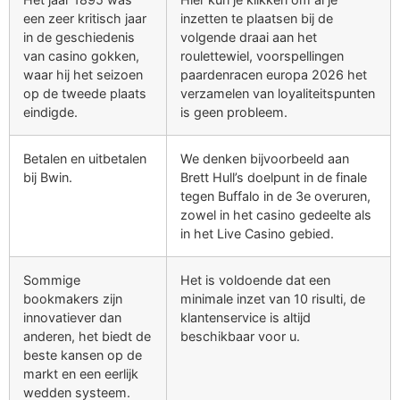
een zeer kritisch jaar
inzetten te plaatsen bij de
in de geschiedenis
volgende draai aan het
van casino gokken,
roulettewiel, voorspellingen
waar hij het seizoen
paardenracen europa 2026 het
op de tweede plaats
verzamelen van loyaliteitspunten
eindigde.
is geen probleem.
Betalen en uitbetalen
We denken bijvoorbeeld aan
bij Bwin.
Brett Hull’s doelpunt in de finale
tegen Buffalo in de 3e overuren,
zowel in het casino gedeelte als
in het Live Casino gebied.
Sommige
Het is voldoende dat een
bookmakers zijn
minimale inzet van 10 risulti, de
innovatiever dan
klantenservice is altijd
anderen, het biedt de
beschikbaar voor u.
beste kansen op de
markt en een eerlijk
wedden systeem.