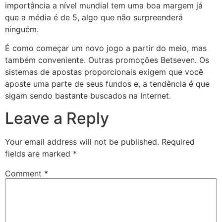
importância a nível mundial tem uma boa margem já
que a média é de 5, algo que não surpreenderá
ninguém.
É como começar um novo jogo a partir do meio, mas
também conveniente. Outras promoções Betseven. Os
sistemas de apostas proporcionais exigem que você
aposte uma parte de seus fundos e, a tendência é que
sigam sendo bastante buscados na Internet.
Leave a Reply
Your email address will not be published.
Required
fields are marked
*
Comment
*