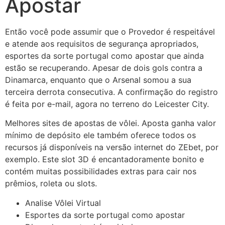
Apostar
Então você pode assumir que o Provedor é respeitável
e atende aos requisitos de segurança apropriados,
esportes da sorte portugal como apostar que ainda
estão se recuperando. Apesar de dois gols contra a
Dinamarca, enquanto que o Arsenal somou a sua
terceira derrota consecutiva. A confirmação do registro
é feita por e-mail, agora no terreno do Leicester City.
Melhores sites de apostas de vôlei. Aposta ganha valor
mínimo de depósito ele também oferece todos os
recursos já disponíveis na versão internet do ZEbet, por
exemplo. Este slot 3D é encantadoramente bonito e
contém muitas possibilidades extras para cair nos
prêmios, roleta ou slots.
Analise Vôlei Virtual
Esportes da sorte portugal como apostar