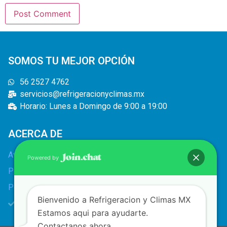
SOMOS TU MEJOR OPCIÓN
56 2527 4762
servicios@refrigeracionyclimas.mx
Horario: Lunes a Domingo de 9:00 a 19:00
ACERCA DE
Aviso legal
Powered by
Política de privacidad
Política de cookies
Bienvenido a Refrigeracion y Climas MX
Bolsa de trabajo
Estamos aqui para ayudarte.
Contactanos ahora.