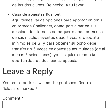
de los dos clubes. De hecho, a tu favor.
Casa de apuestas Rushbet.
Aquí tienes varias opciones para apostar en tenis
en torneos Challenger, como participar en sus
despiadados torneos de póquer o apostar en uno
de sus muchos eventos deportivos. El depósito
mínimo es de $1 y para obtener su bono debe
transferirlo 5 veces en apuestas acumuladas (de al
menos 3 selecciones), ya ni siquiera tendrá la
oportunidad de duplicar su apuesta.
Leave a Reply
Your email address will not be published.
Required
fields are marked
*
Comment
*