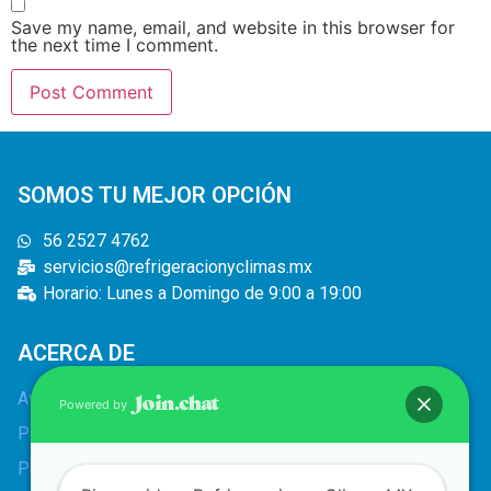
Save my name, email, and website in this browser for
the next time I comment.
SOMOS TU MEJOR OPCIÓN
56 2527 4762
servicios@refrigeracionyclimas.mx
Horario: Lunes a Domingo de 9:00 a 19:00
ACERCA DE
Aviso legal
Powered by
Política de privacidad
Política de cookies