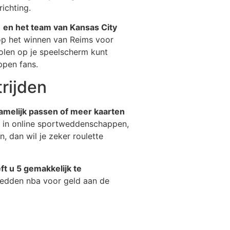
richting.
) en het team van Kansas City
 op het winnen van Reims voor
olen op je speelscherm kunt
ppen fans.
rijden
amelijk passen of meer kaarten
s in online sportweddenschappen,
, dan wil je zeker roulette
ft u 5 gemakkelijk te
 wedden nba voor geld aan de