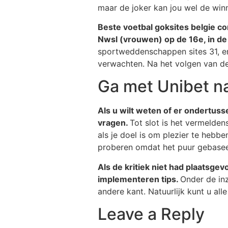
maar de joker kan jou wel de winne
Beste voetbal goksites belgie c
Nwsl (vrouwen) op de 16e, in d
sportweddenschappen sites 31, e
verwachten. Na het volgen van d
Ga met Unibet n
Als u wilt weten of er ondertu
vragen.
Tot slot is het vermelde
als je doel is om plezier te hebbe
proberen omdat het puur gebaseer
Als de kritiek niet had plaatsge
implementeren tips.
Onder de in
andere kant. Natuurlijk kunt u all
Leave a Reply