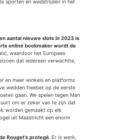
e sporten en wedstrijden in het
en aantal nieuwe slots in 2023 is
orts online bookmaker wordt de
ls), waardoor het Europees
 seizoen dat iedereen verwachtte,
er en meer winkels en platforms
ive wedden freebet op de eerste
moeten gaan. We spelen tegen Man
uurt om er zeker van te zijn dat
 ook worden gemaakt op elk
ogel uit Maastricht een enorm
aude Rouget’s protegé.
Er is werk,